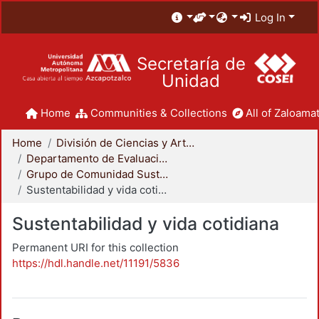
Log In
Secretaría de
Unidad
Home
Communities & Collections
All of Zaloamat
Home
División de Ciencias y Artes para el Diseño
Departamento de Evaluación del Diseño en el Tiempo
Grupo de Comunidad Sustentable
Sustentabilidad y vida cotidiana
Sustentabilidad y vida cotidiana
Permanent URI for this collection
https://hdl.handle.net/11191/5836