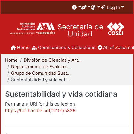
Log In
Secretaría de
Unidad
Home
Communities & Collections
All of Zaloamat
Home
División de Ciencias y Artes para el Diseño
Departamento de Evaluación del Diseño en el Tiempo
Grupo de Comunidad Sustentable
Sustentabilidad y vida cotidiana
Sustentabilidad y vida cotidiana
Permanent URI for this collection
https://hdl.handle.net/11191/5836