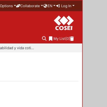
Options
Collaborate
EN
Log In
My List
[0]
Sustentabilidad y vida cotidiana