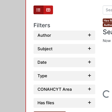
Has fi
Filters
Autho
Se
Author
Now 
Subject
Date
Type
CONAHCYT Area
Loading...
Has files