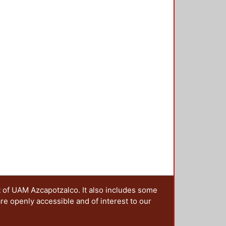
 los avances y resultados de las
das a la generación del
e invita a colaborar a
, urbanistas y en general a quienes
bre diseño nacionales o
t of UAM Azcapotzalco. It also includes some
are openly accessible and of interest to our