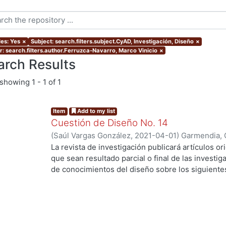
les: Yes
×
Subject: search.filters.subject.CyAD, Investigación, Diseño
×
r: search.filters.author.Ferruzca-Navarro, Marco Vinicio
×
arch Results
showing
1 - 1 of 1
Item
Add to my list
Cuestión de Diseño No. 14
(
Saúl Vargas González
,
2021-04-01
)
Garmendia, 
De La Cruz, Gustavo
;
Sánchez, Lourdes
;
Ramírez,
La revista de investigación publicará artículos ori
Ortíz, Jorge Gabriel
;
Vassis, Christos
;
Ferruzca-N
que sean resultado parcial o final de las investi
Carolina Sue
;
Valdez, Ana Valeria
;
Pinacho, María
de conocimientos del diseño sobre los siguiente
•
Diseño, sociedad y cultura
•
Nuevos conocimientos del diseño
•