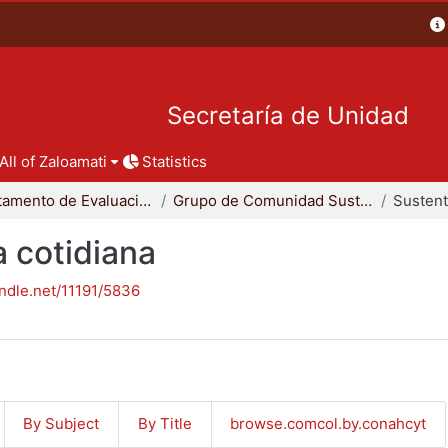
Secretaría de Unidad
All of Zaloamati
Statistics
Departamento de Evaluación del Diseño en el Tiempo
Grupo de Comunidad Sustentable
a cotidiana
andle.net/11191/5836
By Subject
By Title
browse.comcol.by.conahcyt