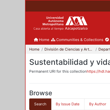
Home
Communities & Collections
Home
División de Ciencias y Artes para el Diseño
Sustentabilidad y vid
Permanent URI for this collection
https://hdl.h
Browse
Search
By Issue Date
By Author