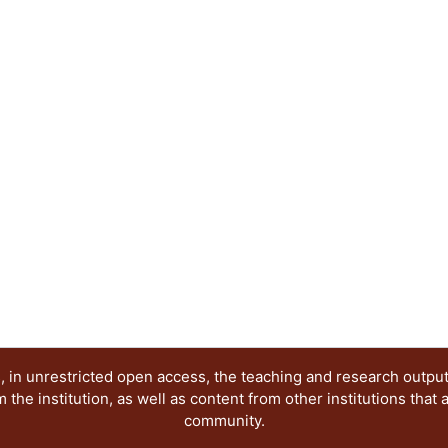
Técnicas y tecnologías para el diseño
La publicación tiene como objetivo dar a conocer
investigaciones terminadas y en proceso, enfoca
conocimiento en el campo del diseño, por lo que s
diseñadores, arquitectos, artistas, historiadores
se encuentren desarrollando investigaciones so
extranjeros.
 in unrestricted open access, the teaching and research outpu
he institution, as well as content from other institutions that 
community.