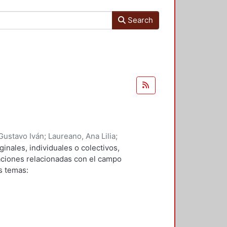
Search
Gustavo Iván
;
Laureano, Ana Lilia
;
 Javier
;
Verduga, Denis Omar
;
ginales, individuales o colectivos,
avarro, Marco Vinicio
;
Andrade,
gaciones relacionadas con el campo
 Yazmin
;
Bravo, Rosa Maria
s temas: