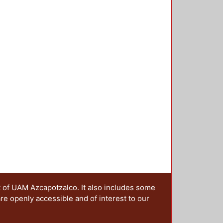
 los avances y resultados de las
das a la generación del
e invita a colaborar a
, urbanistas y en general a quienes
bre diseño nacionales o
t of UAM Azcapotzalco. It also includes some
are openly accessible and of interest to our