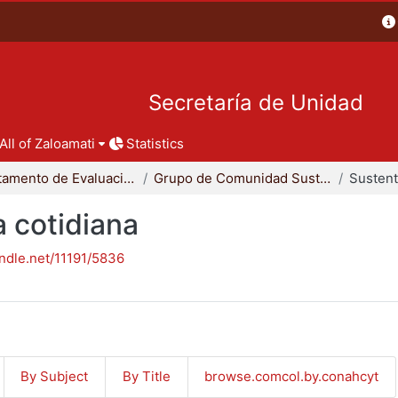
Secretaría de Unidad
All of Zaloamati
Statistics
Departamento de Evaluación del Diseño en el Tiempo
Grupo de Comunidad Sustentable
a cotidiana
andle.net/11191/5836
By Subject
By Title
browse.comcol.by.conahcyt