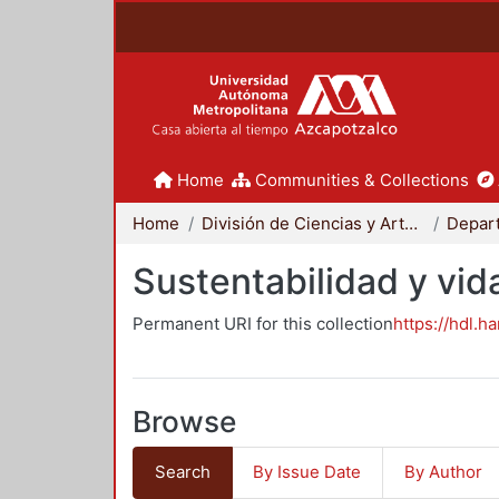
Home
Communities & Collections
Home
División de Ciencias y Artes para el Diseño
Sustentabilidad y vid
Permanent URI for this collection
https://hdl.h
Browse
Search
By Issue Date
By Author