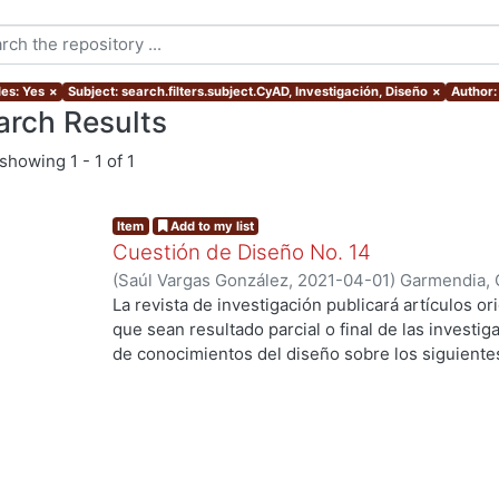
les: Yes
×
Subject: search.filters.subject.CyAD, Investigación, Diseño
×
Author:
arch Results
showing
1 - 1 of 1
Item
Add to my list
Cuestión de Diseño No. 14
(
Saúl Vargas González
,
2021-04-01
)
Garmendia, 
De La Cruz, Gustavo
;
Sánchez, Lourdes
;
Ramírez,
La revista de investigación publicará artículos ori
Ortíz, Jorge Gabriel
;
Vassis, Christos
;
Ferruzca-N
que sean resultado parcial o final de las investi
Carolina Sue
;
Valdez, Ana Valeria
;
Pinacho, María
de conocimientos del diseño sobre los siguiente
•
Diseño, sociedad y cultura
•
Nuevos conocimientos del diseño
•