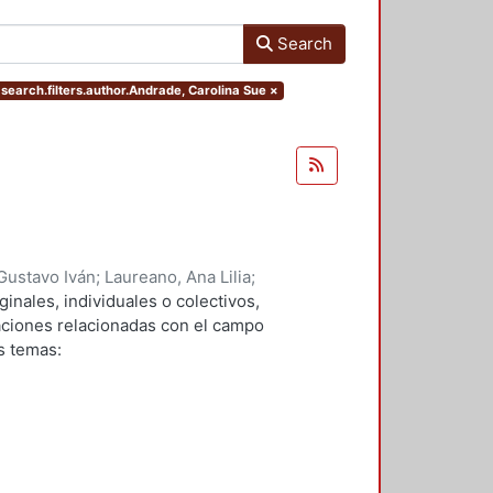
Search
 search.filters.author.Andrade, Carolina Sue
×
Gustavo Iván
;
Laureano, Ana Lilia
;
 Javier
;
Verduga, Denis Omar
;
ginales, individuales o colectivos,
avarro, Marco Vinicio
;
Andrade,
gaciones relacionadas con el campo
 Yazmin
;
Bravo, Rosa Maria
s temas: