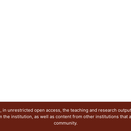
Técnicas y tecnologías para el diseño
La publicación tiene como objetivo dar a conocer
investigaciones terminadas y en proceso, enfoca
conocimiento en el campo del diseño, por lo que s
diseñadores, arquitectos, artistas, historiadores
se encuentren desarrollando investigaciones so
extranjeros.
 in unrestricted open access, the teaching and research outpu
he institution, as well as content from other institutions that 
community.