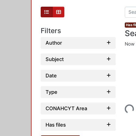
Has fi
Filters
Se
Author
Now 
Subject
Date
Type
Loading...
CONAHCYT Area
Has files