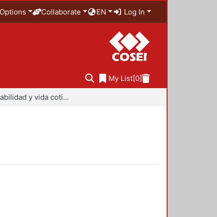
Options
Collaborate
EN
Log In
My List
[0]
Sustentabilidad y vida cotidiana