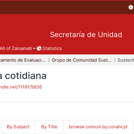
Secretaría de Unidad
All of Zaloamati
Statistics
Departamento de Evaluación del Diseño en el Tiempo
Grupo de Comunidad Sustentable
a cotidiana
andle.net/11191/5836
By Subject
By Title
browse.comcol.by.conahcyt