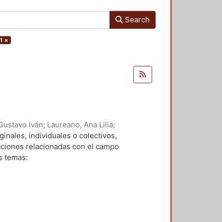
Search
1
×
Gustavo Iván
;
Laureano, Ana Lilia
;
 Javier
;
Verduga, Denis Omar
;
ginales, individuales o colectivos,
avarro, Marco Vinicio
;
Andrade,
gaciones relacionadas con el campo
 Yazmin
;
Bravo, Rosa Maria
s temas: