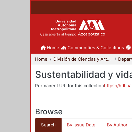
Home
Communities & Collections
Home
División de Ciencias y Artes para el Diseño
Sustentabilidad y vid
Permanent URI for this collection
https://hdl.h
Browse
Search
By Issue Date
By Author