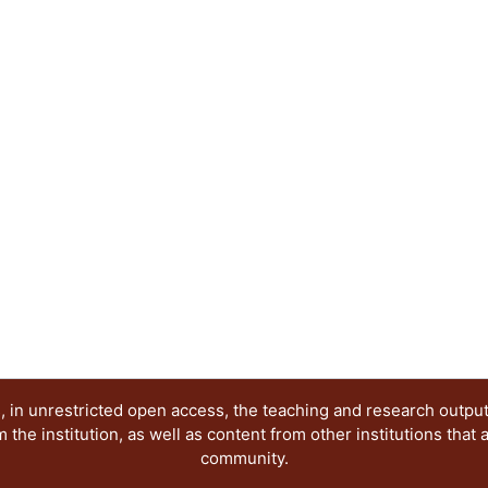
Técnicas y tecnologías para el diseño
La publicación tiene como objetivo dar a conocer
investigaciones terminadas y en proceso, enfoca
conocimiento en el campo del diseño, por lo que s
diseñadores, arquitectos, artistas, historiadores
se encuentren desarrollando investigaciones so
extranjeros.
 in unrestricted open access, the teaching and research outpu
he institution, as well as content from other institutions that 
community.