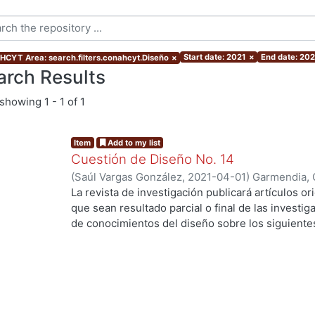
Start date: 2021
×
End date: 202
CYT Area: search.filters.conahcyt.Diseño
×
arch Results
showing
1 - 1 of 1
Item
Add to my list
Cuestión de Diseño No. 14
(
Saúl Vargas González
,
2021-04-01
)
Garmendia, 
De La Cruz, Gustavo
;
Sánchez, Lourdes
;
Ramírez,
La revista de investigación publicará artículos ori
Ortíz, Jorge Gabriel
;
Vassis, Christos
;
Ferruzca-N
que sean resultado parcial o final de las investi
g...
Carolina Sue
;
Valdez, Ana Valeria
;
Pinacho, María
de conocimientos del diseño sobre los siguiente
•
Diseño, sociedad y cultura
•
Nuevos conocimientos del diseño
•