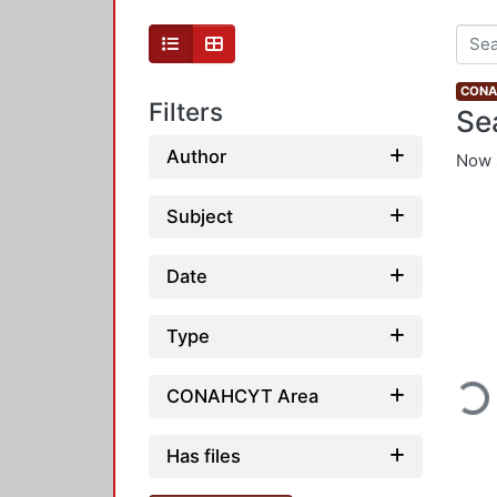
CONAH
Filters
Se
Author
Now 
Subject
Date
Type
Loadin
CONAHCYT Area
Has files