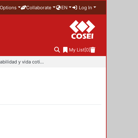
Options
Collaborate
EN
Log In
My List
[0]
Sustentabilidad y vida cotidiana