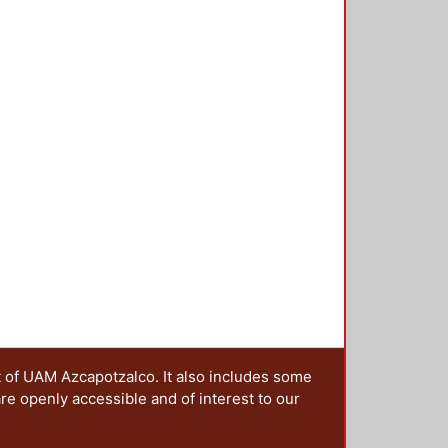
 los avances y resultados de las
das a la generación del
e invita a colaborar a
, urbanistas y en general a quienes
bre diseño nacionales o
t of UAM Azcapotzalco. It also includes some
are openly accessible and of interest to our