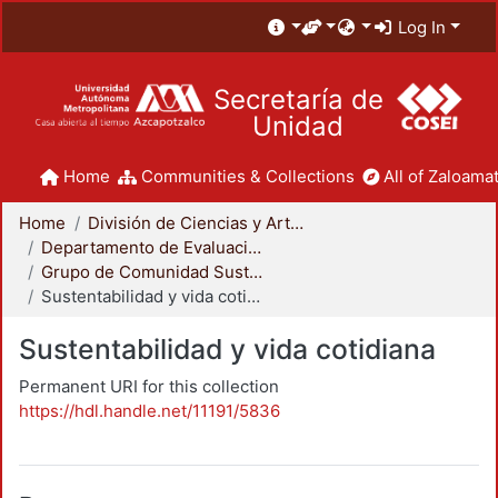
Log In
Secretaría de
Unidad
Home
Communities & Collections
All of Zaloamat
Home
División de Ciencias y Artes para el Diseño
Departamento de Evaluación del Diseño en el Tiempo
Grupo de Comunidad Sustentable
Sustentabilidad y vida cotidiana
Sustentabilidad y vida cotidiana
Permanent URI for this collection
https://hdl.handle.net/11191/5836