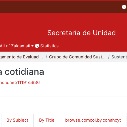
Secretaría de Unidad
All of Zaloamati
Statistics
Departamento de Evaluación del Diseño en el Tiempo
Grupo de Comunidad Sustentable
a cotidiana
andle.net/11191/5836
By Subject
By Title
browse.comcol.by.conahcyt