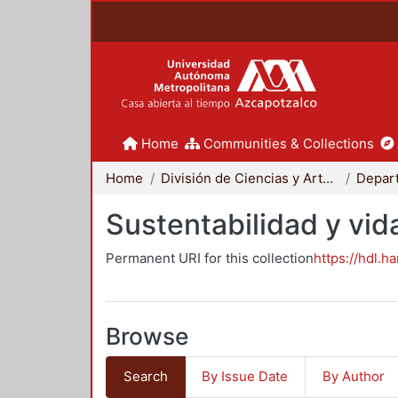
Home
Communities & Collections
Home
División de Ciencias y Artes para el Diseño
Sustentabilidad y vid
Permanent URI for this collection
https://hdl.h
Browse
Search
By Issue Date
By Author