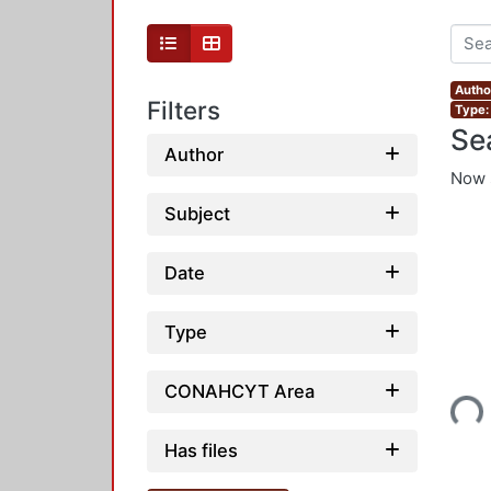
Autho
Filters
Type:
Se
Author
Now 
Subject
Date
Type
Loading...
CONAHCYT Area
Has files