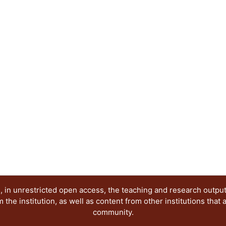
Técnicas y tecnologías para el diseño
La publicación tiene como objetivo dar a conocer
investigaciones terminadas y en proceso, enfoca
conocimiento en el campo del diseño, por lo que s
diseñadores, arquitectos, artistas, historiadores
se encuentren desarrollando investigaciones so
extranjeros.
 in unrestricted open access, the teaching and research outpu
he institution, as well as content from other institutions that 
community.