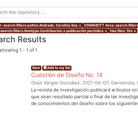
r: search.filters.author.Andrade, Carolina Sue
×
CONAHCYT Area: search.filter
 search.filters.itemtype.Contribución a publicación periódica
×
Has files: Yes
×
arch Results
showing
1 - 1 of 1
Item
Add to my list
Cuestión de Diseño No. 14
(
Saúl Vargas González
,
2021-04-01
)
Garmendia, 
De La Cruz, Gustavo
;
Sánchez, Lourdes
;
Ramírez,
La revista de investigación publicará artículos ori
Ortíz, Jorge Gabriel
;
Vassis, Christos
;
Ferruzca-N
que sean resultado parcial o final de las investi
Carolina Sue
;
Valdez, Ana Valeria
;
Pinacho, María
de conocimientos del diseño sobre los siguiente
•
Diseño, sociedad y cultura
•
Nuevos conocimientos del diseño
•