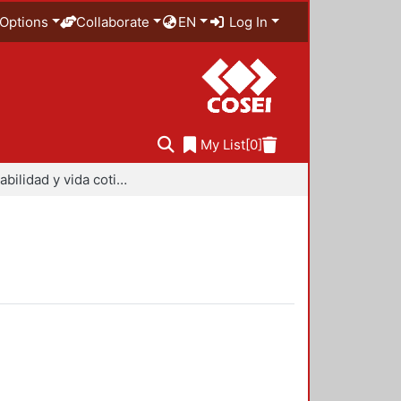
Options
Collaborate
EN
Log In
My List
[0]
Sustentabilidad y vida cotidiana