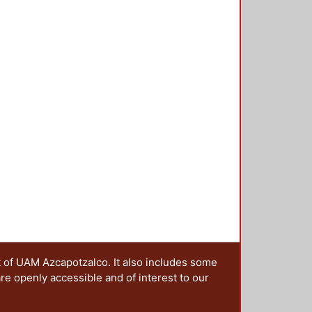
 los avances y resultados de las
das a la generación del
e invita a colaborar a
, urbanistas y en general a quienes
bre diseño nacionales o
t of UAM Azcapotzalco. It also includes some
are openly accessible and of interest to our