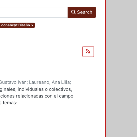
Search
s.conahcyt.Diseño
×
Gustavo Iván
;
Laureano, Ana Lilia
;
 Javier
;
Verduga, Denis Omar
;
ginales, individuales o colectivos,
avarro, Marco Vinicio
;
Andrade,
gaciones relacionadas con el campo
 Yazmin
;
Bravo, Rosa Maria
s temas: