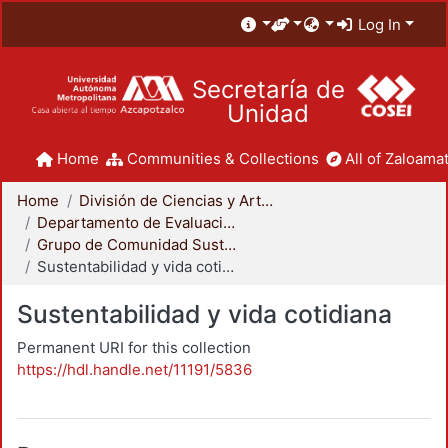
Log In
Secretaría de
Unidad
Home
Communities & Collections
All of Zaloamat
Home
División de Ciencias y Artes para el Diseño
Departamento de Evaluación del Diseño en el Tiempo
Grupo de Comunidad Sustentable
Sustentabilidad y vida cotidiana
Sustentabilidad y vida cotidiana
Permanent URI for this collection
https://hdl.handle.net/11191/5836