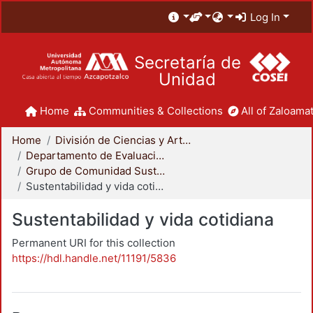
Log In
Secretaría de
Unidad
Home
Communities & Collections
All of Zaloamat
Home
División de Ciencias y Artes para el Diseño
Departamento de Evaluación del Diseño en el Tiempo
Grupo de Comunidad Sustentable
Sustentabilidad y vida cotidiana
Sustentabilidad y vida cotidiana
Permanent URI for this collection
https://hdl.handle.net/11191/5836