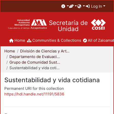
Log In
Secretaría de
Unidad
Home
Communities & Collections
All of Zaloamat
Home
División de Ciencias y Artes para el Diseño
Departamento de Evaluación del Diseño en el Tiempo
Grupo de Comunidad Sustentable
Sustentabilidad y vida cotidiana
Sustentabilidad y vida cotidiana
Permanent URI for this collection
https://hdl.handle.net/11191/5836