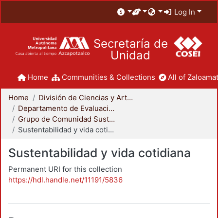
Log In
Secretaría de
Unidad
Home
Communities & Collections
All of Zaloamat
Home
División de Ciencias y Artes para el Diseño
Departamento de Evaluación del Diseño en el Tiempo
Grupo de Comunidad Sustentable
Sustentabilidad y vida cotidiana
Sustentabilidad y vida cotidiana
Permanent URI for this collection
https://hdl.handle.net/11191/5836