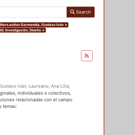
Search
ilters.author.Garmendia, Gustavo Iván
×
AD, Investigación, Diseño
×
Gustavo Iván
;
Laureano, Ana Lilia
;
 Javier
;
Verduga, Denis Omar
;
ginales, individuales o colectivos,
avarro, Marco Vinicio
;
Andrade,
gaciones relacionadas con el campo
 Yazmin
;
Bravo, Rosa Maria
s temas: