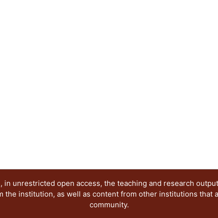
•
Técnicas y tecnologías para el diseño
La publicación tiene como objetivo dar a conocer
investigaciones terminadas y en proceso, enfoca
conocimiento en el campo del diseño, por lo que s
diseñadores, arquitectos, artistas, historiadores
se encuentren desarrollando investigaciones so
extranjeros.
 in unrestricted open access, the teaching and research outpu
he institution, as well as content from other institutions that 
community.