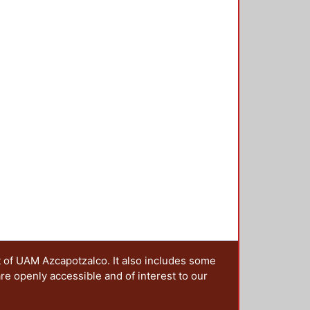
 los avances y resultados de las
das a la generación del
e invita a colaborar a
, urbanistas y en general a quienes
bre diseño nacionales o
t of UAM Azcapotzalco. It also includes some
are openly accessible and of interest to our