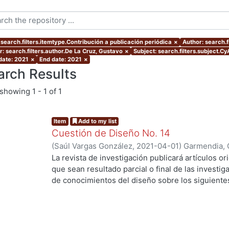
 search.filters.itemtype.Contribución a publicación periódica
×
Author: search.f
r: search.filters.author.De La Cruz, Gustavo
×
Subject: search.filters.subject.Cy
 date: 2021
×
End date: 2021
×
arch Results
showing
1 - 1 of 1
Item
Add to my list
Cuestión de Diseño No. 14
(
Saúl Vargas González
,
2021-04-01
)
Garmendia, 
De La Cruz, Gustavo
;
Sánchez, Lourdes
;
Ramírez,
La revista de investigación publicará artículos ori
Ortíz, Jorge Gabriel
;
Vassis, Christos
;
Ferruzca-N
que sean resultado parcial o final de las investi
Carolina Sue
;
Valdez, Ana Valeria
;
Pinacho, María
de conocimientos del diseño sobre los siguiente
•
Diseño, sociedad y cultura
•
Nuevos conocimientos del diseño