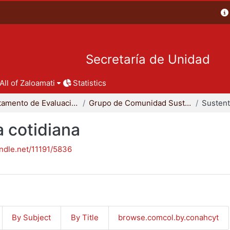
Secretaría de Unidad
All of Zaloamati
Statistics
Departamento de Evaluación del Diseño en el Tiempo
Grupo de Comunidad Sustentable
a cotidiana
andle.net/11191/5836
By Subject
By Title
browse.comcol.by.conahcyt