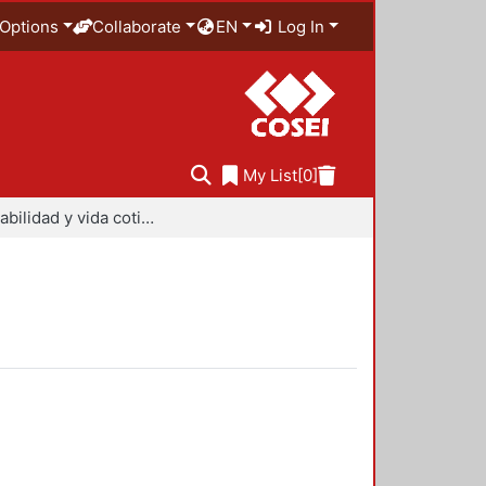
Options
Collaborate
EN
Log In
My List
[0]
Sustentabilidad y vida cotidiana