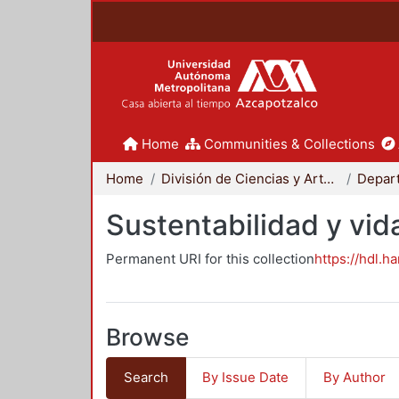
Home
Communities & Collections
Home
División de Ciencias y Artes para el Diseño
Sustentabilidad y vid
Permanent URI for this collection
https://hdl.h
Browse
Search
By Issue Date
By Author