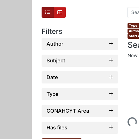
Type:
Filters
Autho
Start
Se
Author
Now 
Subject
Date
Type
CONAHCYT Area
Loading...
Has files