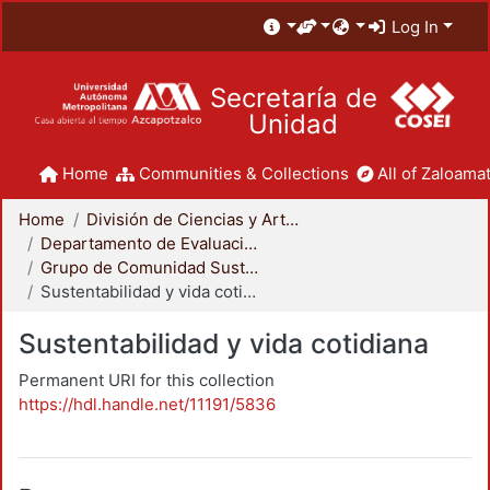
Log In
Secretaría de
Unidad
Home
Communities & Collections
All of Zaloamat
Home
División de Ciencias y Artes para el Diseño
Departamento de Evaluación del Diseño en el Tiempo
Grupo de Comunidad Sustentable
Sustentabilidad y vida cotidiana
Sustentabilidad y vida cotidiana
Permanent URI for this collection
https://hdl.handle.net/11191/5836