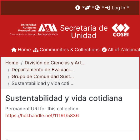
Log In
Secretaría de
Unidad
Home
Communities & Collections
All of Zaloamat
Home
División de Ciencias y Artes para el Diseño
Departamento de Evaluación del Diseño en el Tiempo
Grupo de Comunidad Sustentable
Sustentabilidad y vida cotidiana
Sustentabilidad y vida cotidiana
Permanent URI for this collection
https://hdl.handle.net/11191/5836