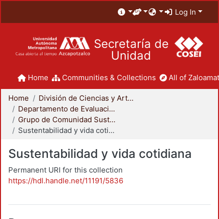
Log In
Secretaría de
Unidad
Home
Communities & Collections
All of Zaloamat
Home
División de Ciencias y Artes para el Diseño
Departamento de Evaluación del Diseño en el Tiempo
Grupo de Comunidad Sustentable
Sustentabilidad y vida cotidiana
Sustentabilidad y vida cotidiana
Permanent URI for this collection
https://hdl.handle.net/11191/5836