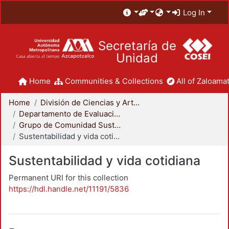
Log In
Secretaría de
Unidad
Home
Communities & Collections
All of Zaloamat
Home
División de Ciencias y Artes para el Diseño
Departamento de Evaluación del Diseño en el Tiempo
Grupo de Comunidad Sustentable
Sustentabilidad y vida cotidiana
Sustentabilidad y vida cotidiana
Permanent URI for this collection
https://hdl.handle.net/11191/5836