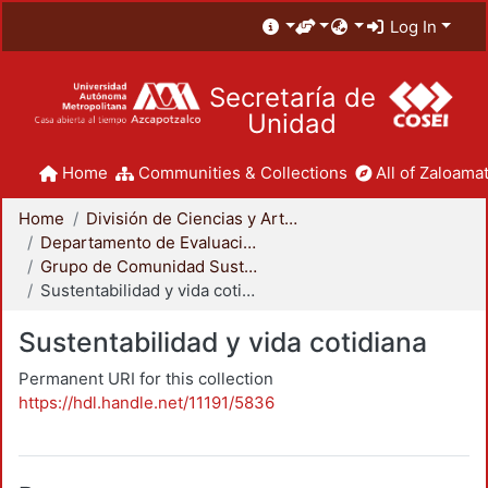
Log In
Secretaría de
Unidad
Home
Communities & Collections
All of Zaloamat
Home
División de Ciencias y Artes para el Diseño
Departamento de Evaluación del Diseño en el Tiempo
Grupo de Comunidad Sustentable
Sustentabilidad y vida cotidiana
Sustentabilidad y vida cotidiana
Permanent URI for this collection
https://hdl.handle.net/11191/5836