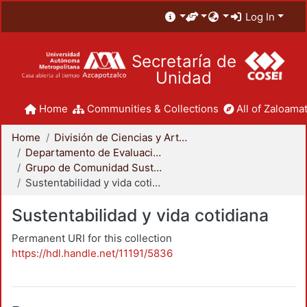
Log In
Secretaría de
Unidad
Home
Communities & Collections
All of Zaloamat
Home
División de Ciencias y Artes para el Diseño
Departamento de Evaluación del Diseño en el Tiempo
Grupo de Comunidad Sustentable
Sustentabilidad y vida cotidiana
Sustentabilidad y vida cotidiana
Permanent URI for this collection
https://hdl.handle.net/11191/5836