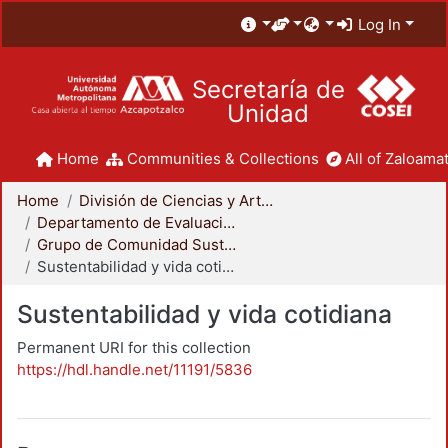
Log In
Secretaría de
Unidad
Home
Communities & Collections
All of Zaloamat
Home
División de Ciencias y Artes para el Diseño
Departamento de Evaluación del Diseño en el Tiempo
Grupo de Comunidad Sustentable
Sustentabilidad y vida cotidiana
Sustentabilidad y vida cotidiana
Permanent URI for this collection
https://hdl.handle.net/11191/5836