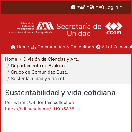
Log In
Secretaría de
Unidad
Home
Communities & Collections
All of Zaloamat
Home
División de Ciencias y Artes para el Diseño
Departamento de Evaluación del Diseño en el Tiempo
Grupo de Comunidad Sustentable
Sustentabilidad y vida cotidiana
Sustentabilidad y vida cotidiana
Permanent URI for this collection
https://hdl.handle.net/11191/5836