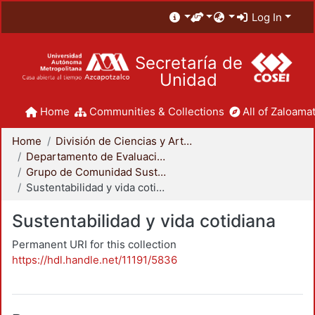
Log In
Secretaría de
Unidad
Home
Communities & Collections
All of Zaloamat
Home
División de Ciencias y Artes para el Diseño
Departamento de Evaluación del Diseño en el Tiempo
Grupo de Comunidad Sustentable
Sustentabilidad y vida cotidiana
Sustentabilidad y vida cotidiana
Permanent URI for this collection
https://hdl.handle.net/11191/5836