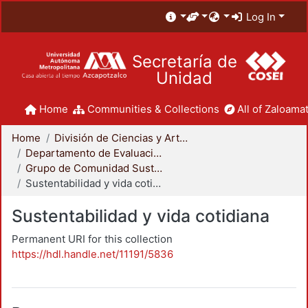
Log In
Secretaría de
Unidad
Home
Communities & Collections
All of Zaloamat
Home
División de Ciencias y Artes para el Diseño
Departamento de Evaluación del Diseño en el Tiempo
Grupo de Comunidad Sustentable
Sustentabilidad y vida cotidiana
Sustentabilidad y vida cotidiana
Permanent URI for this collection
https://hdl.handle.net/11191/5836