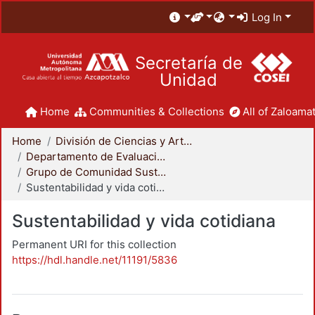
Log In
Secretaría de
Unidad
Home
Communities & Collections
All of Zaloamat
Home
División de Ciencias y Artes para el Diseño
Departamento de Evaluación del Diseño en el Tiempo
Grupo de Comunidad Sustentable
Sustentabilidad y vida cotidiana
Sustentabilidad y vida cotidiana
Permanent URI for this collection
https://hdl.handle.net/11191/5836