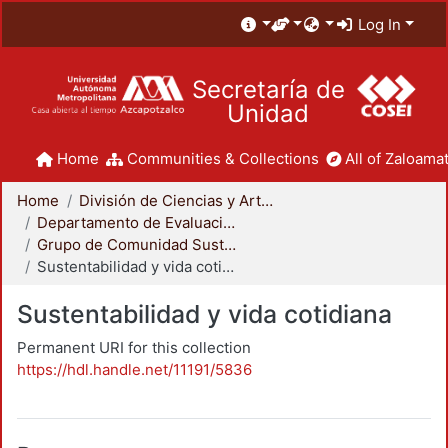
Log In
Secretaría de
Unidad
Home
Communities & Collections
All of Zaloamat
Home
División de Ciencias y Artes para el Diseño
Departamento de Evaluación del Diseño en el Tiempo
Grupo de Comunidad Sustentable
Sustentabilidad y vida cotidiana
Sustentabilidad y vida cotidiana
Permanent URI for this collection
https://hdl.handle.net/11191/5836