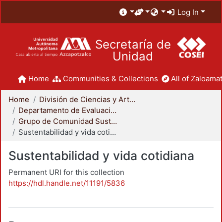
Log In
Secretaría de
Unidad
Home
Communities & Collections
All of Zaloamat
Home
División de Ciencias y Artes para el Diseño
Departamento de Evaluación del Diseño en el Tiempo
Grupo de Comunidad Sustentable
Sustentabilidad y vida cotidiana
Sustentabilidad y vida cotidiana
Permanent URI for this collection
https://hdl.handle.net/11191/5836