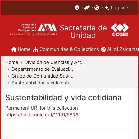
Log In
Secretaría de
Unidad
Home
Communities & Collections
All of Zaloamat
Home
División de Ciencias y Artes para el Diseño
Departamento de Evaluación del Diseño en el Tiempo
Grupo de Comunidad Sustentable
Sustentabilidad y vida cotidiana
Sustentabilidad y vida cotidiana
Permanent URI for this collection
https://hdl.handle.net/11191/5836