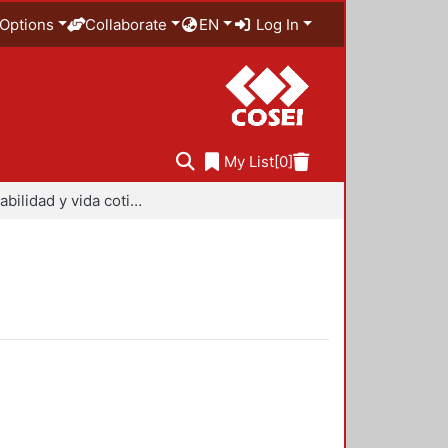
Options
Collaborate
EN
Log In
My List
[0]
Sustentabilidad y vida cotidiana