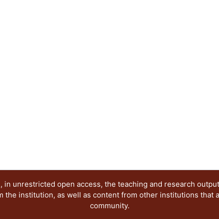
•
Técnicas y tecnologías para el diseño
La publicación tiene como objetivo dar a conocer
investigaciones terminadas y en proceso, enfoca
conocimiento en el campo del diseño, por lo que s
diseñadores, arquitectos, artistas, historiadores
se encuentren desarrollando investigaciones so
extranjeros.
 in unrestricted open access, the teaching and research outpu
he institution, as well as content from other institutions that 
community.