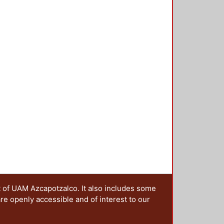
 los avances y resultados de las
das a la generación del
e invita a colaborar a
, urbanistas y en general a quienes
bre diseño nacionales o
t of UAM Azcapotzalco. It also includes some
are openly accessible and of interest to our