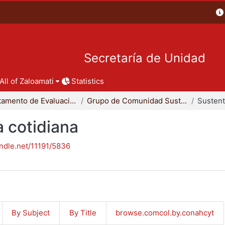
Secretaría de Unidad
All of Zaloamati
Statistics
Departamento de Evaluación del Diseño en el Tiempo
Grupo de Comunidad Sustentable
a cotidiana
andle.net/11191/5836
By Subject
By Title
browse.comcol.by.conahcyt