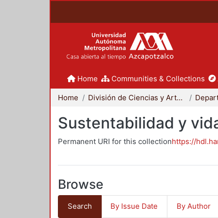
Home
Communities & Collections
Home
División de Ciencias y Artes para el Diseño
Sustentabilidad y vid
Permanent URI for this collection
https://hdl.h
Browse
Search
By Issue Date
By Author