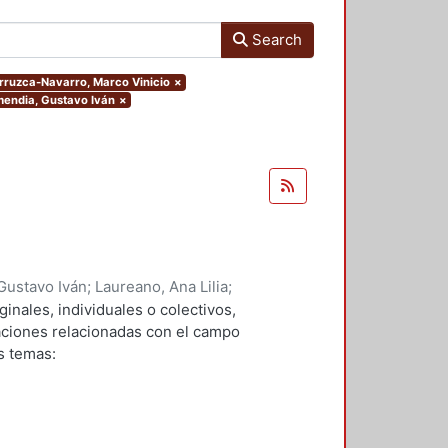
Search
Ferruzca-Navarro, Marco Vinicio
×
rmendia, Gustavo Iván
×
Gustavo Iván
;
Laureano, Ana Lilia
;
 Javier
;
Verduga, Denis Omar
;
ginales, individuales o colectivos,
avarro, Marco Vinicio
;
Andrade,
gaciones relacionadas con el campo
 Yazmin
;
Bravo, Rosa Maria
s temas: