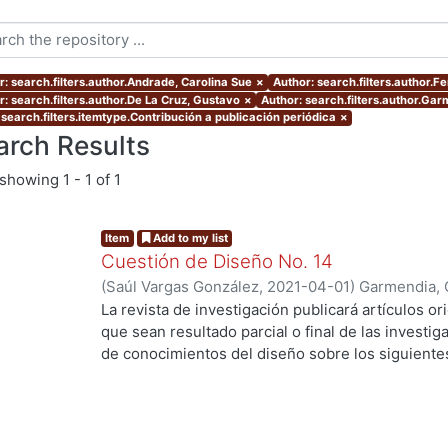
r: search.filters.author.Andrade, Carolina Sue
×
Author: search.filters.author.
r: search.filters.author.De La Cruz, Gustavo
×
Author: search.filters.author.Ga
 search.filters.itemtype.Contribución a publicación periódica
×
arch Results
showing
1 - 1 of 1
Item
Add to my list
Cuestión de Diseño No. 14
(
Saúl Vargas González
,
2021-04-01
)
Garmendia, 
De La Cruz, Gustavo
;
Sánchez, Lourdes
;
Ramírez,
La revista de investigación publicará artículos ori
Ortíz, Jorge Gabriel
;
Vassis, Christos
;
Ferruzca-N
que sean resultado parcial o final de las investi
Carolina Sue
;
Valdez, Ana Valeria
;
Pinacho, María
de conocimientos del diseño sobre los siguiente
•
Diseño, sociedad y cultura
•
Nuevos conocimientos del diseño