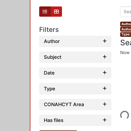
Autho
Filters
Autho
Type:
Se
Author
Now 
Subject
Date
Type
CONAHCYT Area
Loading...
Has files