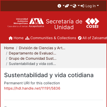
Log In
Secretaría de
Unidad
Home
Communities & Collections
All of Zaloamat
Home
División de Ciencias y Artes para el Diseño
Departamento de Evaluación del Diseño en el Tiempo
Grupo de Comunidad Sustentable
Sustentabilidad y vida cotidiana
Sustentabilidad y vida cotidiana
Permanent URI for this collection
https://hdl.handle.net/11191/5836