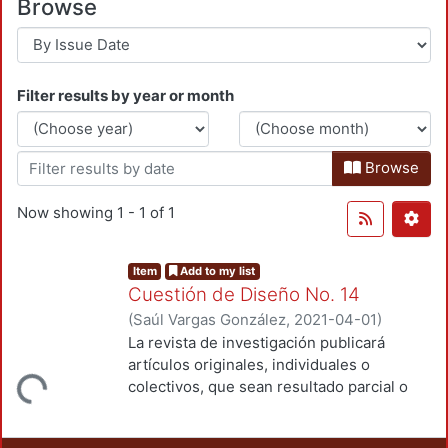
Browse
Filter results by year or month
Browse
Now showing
1 - 1 of 1
Item
Add to my list
Cuestión de Diseño No. 14
(
Saúl Vargas González
,
2021-04-01
)
Garmendia, Gustavo Iván
;
Laureano, Ana
La revista de investigación publicará
Lilia
;
De La Cruz, Gustavo
;
Sánchez,
artículos originales, individuales o
Lourdes
;
Ramírez, Javier
;
Verduga, Denis
Loading...
colectivos, que sean resultado parcial o
Omar
;
Ortíz, Jorge Gabriel
;
Vassis,
final de las investigaciones relacionadas
Christos
;
Ferruzca-Navarro, Marco Vinicio
;
con el campo de conocimientos del diseño