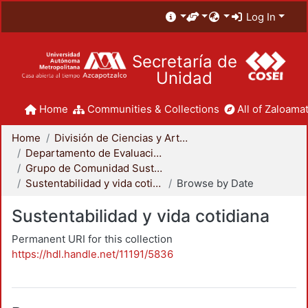
Log In
Secretaría de
Unidad
Home
Communities & Collections
All of Zaloamat
Home
División de Ciencias y Artes para el Diseño
Departamento de Evaluación del Diseño en el Tiempo
Grupo de Comunidad Sustentable
Sustentabilidad y vida cotidiana
Browse by Date
Sustentabilidad y vida cotidiana
Permanent URI for this collection
https://hdl.handle.net/11191/5836