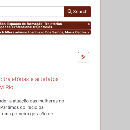
Search
ações; Espaços de formação; Trajetórias
×
paces; Professional trajectories.
ch.filters.advisor.Loschiavo Dos Santos, Maria Cecilia
×
 trajetórias e artefatos
M Rio
nder a atuação das mulheres no
 Partimos do início da
ar uma primeira geração de
nterior a um conjunto de
questões centrais conduziram