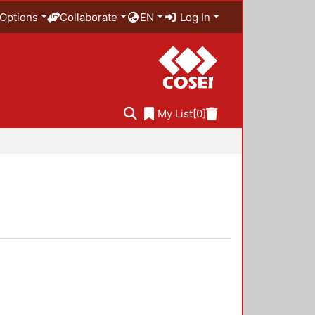
Options
Collaborate
EN
Log In
My List
[0]