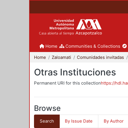
Home
Communities & Collections
Home
Zaloamati
Comunidades invitadas
Otras Instituciones
Permanent URI for this collection
https://hdl.h
Browse
Search
By Issue Date
By Author