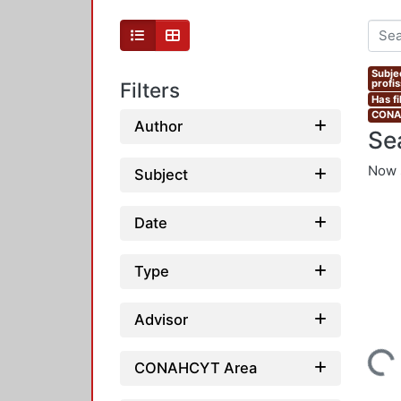
Subje
profi
Filters
Has fi
CONAH
Author
Se
Now 
Subject
Date
Type
Advisor
Loading...
CONAHCYT Area