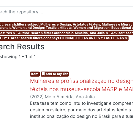
ct: search.filters.subject.Mulheres e Design; Artefatos têxteis; Mulheres e Migr
ssionais.Women and Design; Textile artifacts; Women and Migration; Educational s
les: Yes
×
Author: search.filters.author.Melo Almeida, Ana Julia
×
Advisor: sear
CYT Area: search.filters.conahcyt.CIENCIAS DE LAS ARTES Y LAS LETRAS
×
arch Results
showing
1 - 1 of 1
Item
Add to my list
Mulheres e profissionalização no design:
têxteis nos museus-escola MASP e MA
(
2022
)
Melo Almeida, Ana Julia
Esta tese tem como intuito investigar e compree
design brasileiro, por meio dos artefatos têxteis.
institucionalização do design no Brasil para situ
profissionais que atuaram no campo, mas ainda a
designers com formação superior na área. Duas 