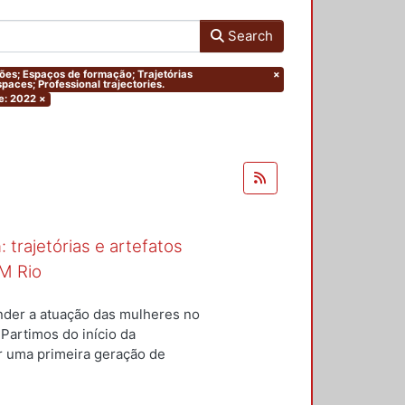
Search
ações; Espaços de formação; Trajetórias
×
paces; Professional trajectories.
e: 2022
×
 trajetórias e artefatos
M Rio
nder a atuação das mulheres no
 Partimos do início da
ar uma primeira geração de
nterior a um conjunto de
questões centrais conduziram