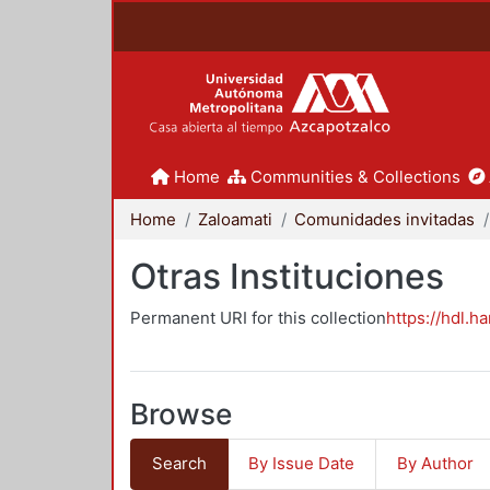
Home
Communities & Collections
Home
Zaloamati
Comunidades invitadas
Otras Instituciones
Permanent URI for this collection
https://hdl.h
Browse
Search
By Issue Date
By Author