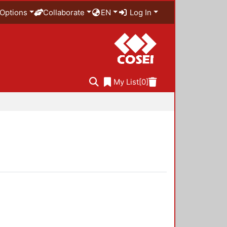
Options
Collaborate
EN
Log In
My List
[0]