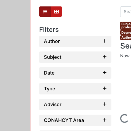
Subje
profi
Filters
Degre
Autho
Author
Se
Now 
Subject
Date
Type
Advisor
Loading...
CONAHCYT Area