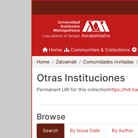
Home
Communities & Collections
Home
Zaloamati
Comunidades invitadas
Otras Instituciones
Permanent URI for this collection
https://hdl.h
Browse
Search
By Issue Date
By Author