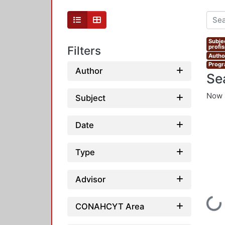
Subje
profi
Filters
Autho
Progr
Author
Se
Now 
Subject
Date
Type
Advisor
Loading...
CONAHCYT Area