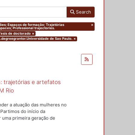
Search
ações; Espaços de formação; Trajetórias
×
paces; Professional trajectories.
.Tesis de doctorado
×
rs.degreegrantor.Universidade de Sao Paulo.
×
 trajetórias e artefatos
M Rio
nder a atuação das mulheres no
 Partimos do início da
ar uma primeira geração de
nterior a um conjunto de
questões centrais conduziram