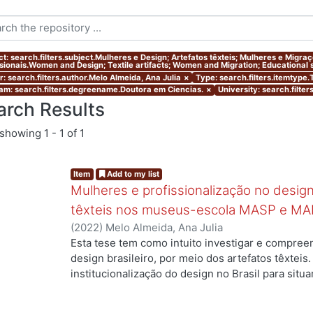
ct: search.filters.subject.Mulheres e Design; Artefatos têxteis; Mulheres e Migr
ssionais.Women and Design; Textile artifacts; Women and Migration; Educational s
r: search.filters.author.Melo Almeida, Ana Julia
×
Type: search.filters.itemtype
am: search.filters.degreename.Doutora em Ciencias.
×
University: search.filte
arch Results
showing
1 - 1 of 1
Item
Add to my list
Mulheres e profissionalização no design:
têxteis nos museus-escola MASP e MA
(
2022
)
Melo Almeida, Ana Julia
Esta tese tem como intuito investigar e compree
design brasileiro, por meio dos artefatos têxteis.
institucionalização do design no Brasil para situ
profissionais que atuaram no campo, mas ainda a
designers com formação superior na área. Duas 