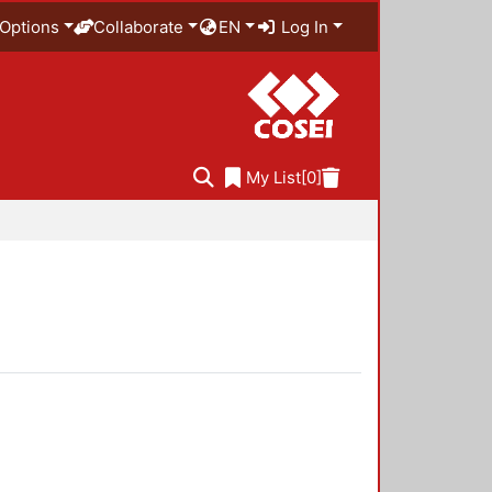
Options
Collaborate
EN
Log In
My List
[0]