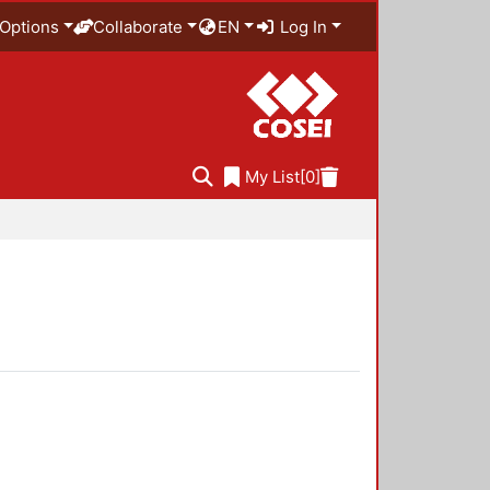
Options
Collaborate
EN
Log In
My List
[0]