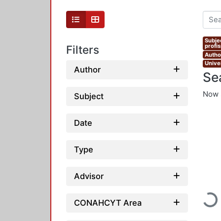
Subje
profi
Filters
Autho
Unive
Author
Se
Now 
Subject
Date
Type
Advisor
Loadi
CONAHCYT Area