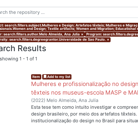
ct: search.filters.subject.Mulheres e Design; Artefatos têxteis; Mulheres e Migr
ssionais.Women and Design; Textile artifacts; Women and Migration; Educational s
r: search.filters.author.Melo Almeida, Ana Julia
×
Program: search.filters.degr
rsity: search.filters.degreegrantor.Universidade de Sao Paulo.
×
arch Results
showing
1 - 1 of 1
Item
Add to my list
Mulheres e profissionalização no design:
têxteis nos museus-escola MASP e MA
(
2022
)
Melo Almeida, Ana Julia
Esta tese tem como intuito investigar e compree
design brasileiro, por meio dos artefatos têxteis.
institucionalização do design no Brasil para situ
ng...
profissionais que atuaram no campo, mas ainda a
designers com formação superior na área. Duas 