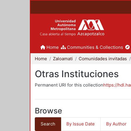
Home
Communities & Collections
Home
Zaloamati
Comunidades invitadas
Otras Instituciones
Permanent URI for this collection
https://hdl.h
Browse
Search
By Issue Date
By Author