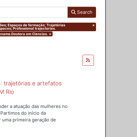
Search
ações; Espaços de formação; Trajetórias
×
paces; Professional trajectories.
eename.Doutora em Ciencias.
×
 trajetórias e artefatos
M Rio
nder a atuação das mulheres no
 Partimos do início da
ar uma primeira geração de
nterior a um conjunto de
questões centrais conduziram