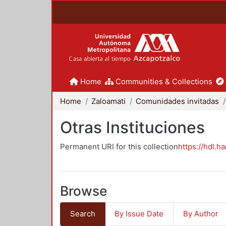
Home
Communities & Collections
Home
Zaloamati
Comunidades invitadas
Otras Instituciones
Permanent URI for this collection
https://hdl.h
Browse
Search
By Issue Date
By Author