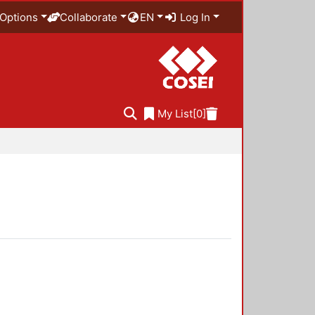
Options
Collaborate
EN
Log In
My List
[0]