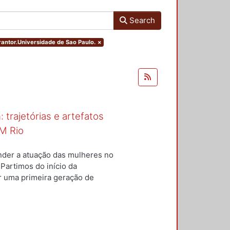
Search
grantor.Universidade de Sao Paulo.
×
 trajetórias e artefatos
M Rio
nder a atuação das mulheres no
 Partimos do início da
ar uma primeira geração de
nterior a um conjunto de
questões centrais conduziram
ulheres para a constituição do
s; e qual o lugar dos artefatos