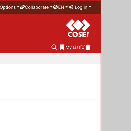
Options
Collaborate
EN
Log In
My List
[0]