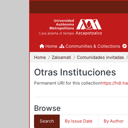
Home
Communities & Collections
Home
Zaloamati
Comunidades invitadas
Otras Instituciones
Permanent URI for this collection
https://hdl.h
Browse
Search
By Issue Date
By Author