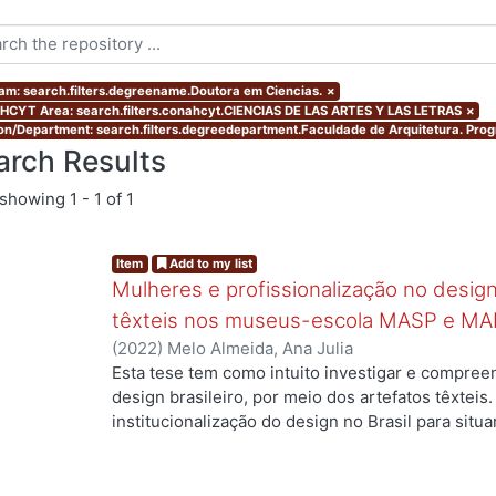
am: search.filters.degreename.Doutora em Ciencias.
×
CYT Area: search.filters.conahcyt.CIENCIAS DE LAS ARTES Y LAS LETRAS
×
ion/Department: search.filters.degreedepartment.Faculdade de Arquitetura. Pr
arch Results
showing
1 - 1 of 1
Item
Add to my list
Mulheres e profissionalização no design:
têxteis nos museus-escola MASP e MA
(
2022
)
Melo Almeida, Ana Julia
Esta tese tem como intuito investigar e compree
design brasileiro, por meio dos artefatos têxteis.
institucionalização do design no Brasil para situ
ng...
profissionais que atuaram no campo, mas ainda a
designers com formação superior na área. Duas 
nossa investigação: quais as contribuições das m