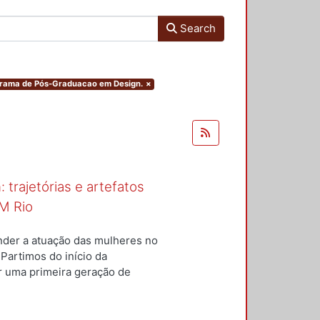
Search
ograma de Pós-Graduacao em Design.
×
 trajetórias e artefatos
M Rio
nder a atuação das mulheres no
 Partimos do início da
ar uma primeira geração de
nterior a um conjunto de
questões centrais conduziram
ulheres para a constituição do