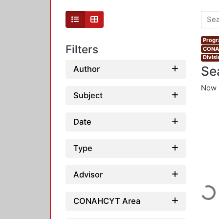
Progr
Filters
CONAH
Divis
Se
Author
Now 
Subject
Date
Type
Advisor
Loadi
CONAHCYT Area