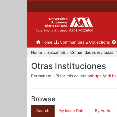
Home
Communities & Collections
Home
Zaloamati
Comunidades invitadas
Otras Instituciones
Permanent URI for this collection
https://hdl.h
Browse
Search
By Issue Date
By Author