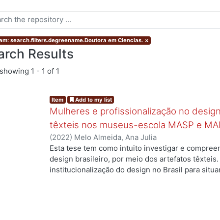
am: search.filters.degreename.Doutora em Ciencias.
×
arch Results
showing
1 - 1 of 1
Item
Add to my list
Mulheres e profissionalização no design:
têxteis nos museus-escola MASP e MA
(
2022
)
Melo Almeida, Ana Julia
Esta tese tem como intuito investigar e compree
design brasileiro, por meio dos artefatos têxteis.
institucionalização do design no Brasil para situ
g...
profissionais que atuaram no campo, mas ainda a
designers com formação superior na área. Duas 
nossa investigação: quais as contribuições das m
campo e como suas trajetórias foram documentada