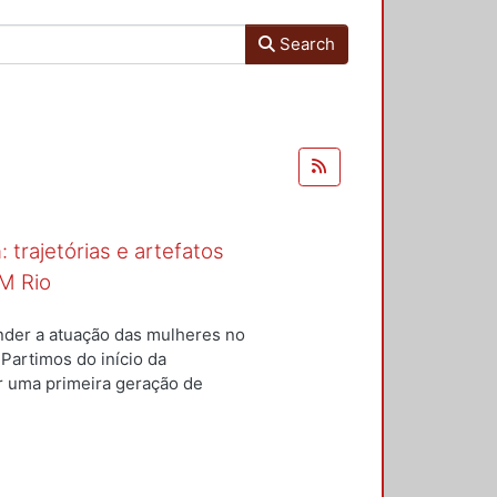
Search
 trajetórias e artefatos
M Rio
nder a atuação das mulheres no
 Partimos do início da
ar uma primeira geração de
nterior a um conjunto de
questões centrais conduziram
ulheres para a constituição do
s; e qual o lugar dos artefatos