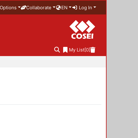
Options
Collaborate
EN
Log In
My List
[0]