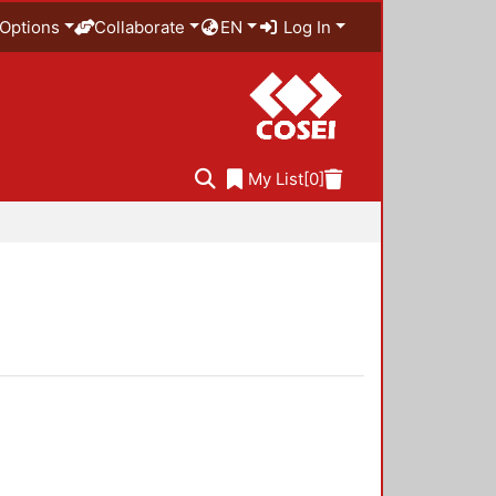
Options
Collaborate
EN
Log In
My List
[0]