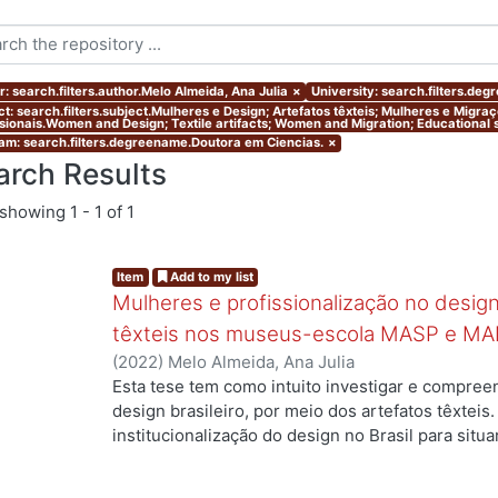
r: search.filters.author.Melo Almeida, Ana Julia
×
University: search.filters.de
ct: search.filters.subject.Mulheres e Design; Artefatos têxteis; Mulheres e Migr
ssionais.Women and Design; Textile artifacts; Women and Migration; Educational s
am: search.filters.degreename.Doutora em Ciencias.
×
arch Results
showing
1 - 1 of 1
Item
Add to my list
Mulheres e profissionalização no design:
têxteis nos museus-escola MASP e MA
(
2022
)
Melo Almeida, Ana Julia
Esta tese tem como intuito investigar e compree
design brasileiro, por meio dos artefatos têxteis.
institucionalização do design no Brasil para situ
profissionais que atuaram no campo, mas ainda a
designers com formação superior na área. Duas 