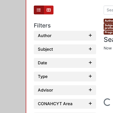
Autho
Filters
Subje
profi
Progr
Author
Se
Now 
Subject
Date
Type
Advisor
Loading...
CONAHCYT Area