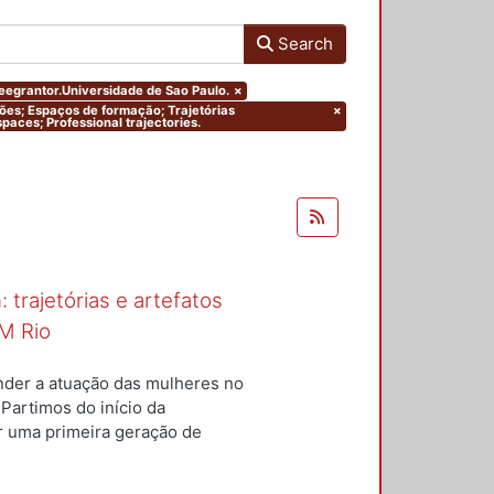
Search
greegrantor.Universidade de Sao Paulo.
×
ações; Espaços de formação; Trajetórias
×
paces; Professional trajectories.
 trajetórias e artefatos
M Rio
nder a atuação das mulheres no
 Partimos do início da
ar uma primeira geração de
nterior a um conjunto de
questões centrais conduziram