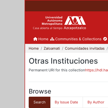
Home
Communities & Collections
Home
Zaloamati
Comunidades invitadas
Otras Instituciones
Permanent URI for this collection
https://hdl.h
Browse
Search
By Issue Date
By Author