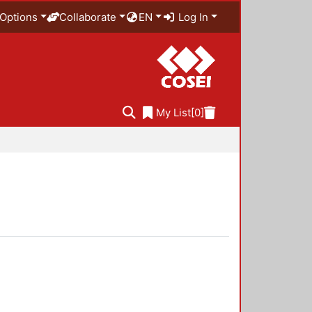
Options
Collaborate
EN
Log In
My List
[0]