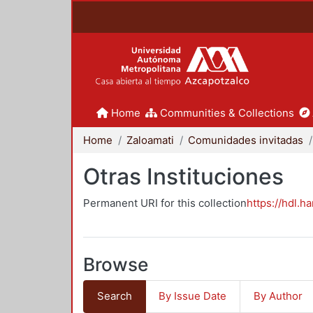
Home
Communities & Collections
Home
Zaloamati
Comunidades invitadas
Otras Instituciones
Permanent URI for this collection
https://hdl.h
Browse
Search
By Issue Date
By Author