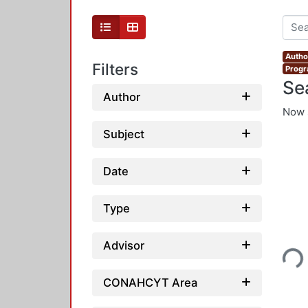
Autho
Filters
Progr
Se
Author
Now 
Subject
Date
Type
Loading...
Advisor
CONAHCYT Area