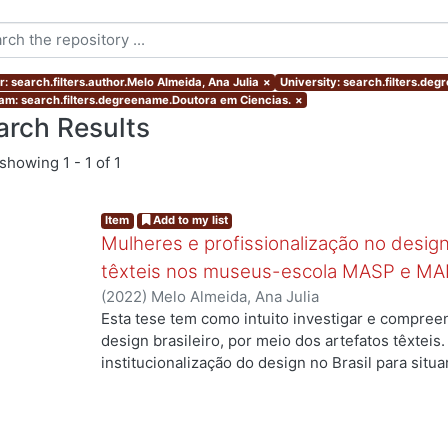
r: search.filters.author.Melo Almeida, Ana Julia
×
University: search.filters.de
am: search.filters.degreename.Doutora em Ciencias.
×
arch Results
showing
1 - 1 of 1
Item
Add to my list
Mulheres e profissionalização no design:
têxteis nos museus-escola MASP e MA
(
2022
)
Melo Almeida, Ana Julia
Esta tese tem como intuito investigar e compree
design brasileiro, por meio dos artefatos têxteis.
institucionalização do design no Brasil para situ
profissionais que atuaram no campo, mas ainda a
designers com formação superior na área. Duas 
nossa investigação: quais as contribuições das m