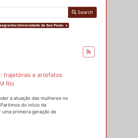
Search
greegrantor.Universidade de Sao Paulo.
×
 trajetórias e artefatos
M Rio
nder a atuação das mulheres no
 Partimos do início da
ar uma primeira geração de
nterior a um conjunto de
questões centrais conduziram
ulheres para a constituição do