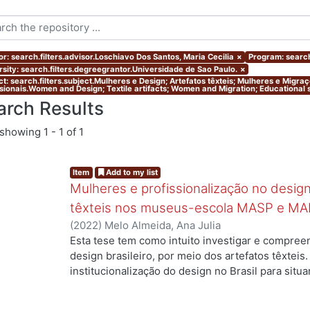
or: search.filters.advisor.Loschiavo Dos Santos, Maria Cecilia
×
Program: search
rsity: search.filters.degreegrantor.Universidade de Sao Paulo.
×
ct: search.filters.subject.Mulheres e Design; Artefatos têxteis; Mulheres e Migr
ssionais.Women and Design; Textile artifacts; Women and Migration; Educational s
arch Results
showing
1 - 1 of 1
Item
Add to my list
Mulheres e profissionalização no design:
têxteis nos museus-escola MASP e MA
(
2022
)
Melo Almeida, Ana Julia
Esta tese tem como intuito investigar e compree
design brasileiro, por meio dos artefatos têxteis.
institucionalização do design no Brasil para situ
profissionais que atuaram no campo, mas ainda a
designers com formação superior na área. Duas 