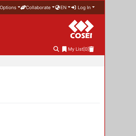
Options
Collaborate
EN
Log In
My List
[0]