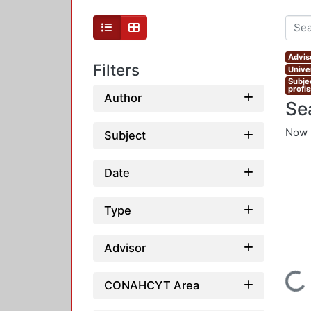
Advis
Filters
Unive
Subje
profi
Author
Se
Now 
Subject
Date
Type
Advisor
Loading...
CONAHCYT Area