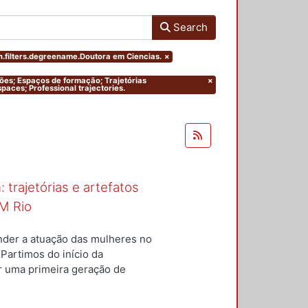
Search
.filters.degreename.Doutora em Ciencias.
×
ações; Espaços de formação; Trajetórias
×
paces; Professional trajectories.
 trajetórias e artefatos
M Rio
nder a atuação das mulheres no
 Partimos do início da
ar uma primeira geração de
nterior a um conjunto de
questões centrais conduziram