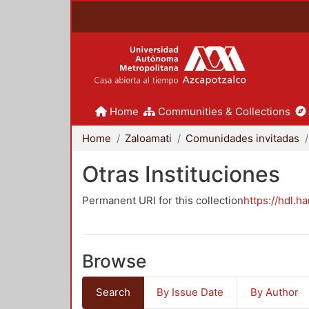
Home
Communities & Collections
Home
Zaloamati
Comunidades invitadas
Otras Instituciones
Permanent URI for this collection
https://hdl.h
Browse
Search
By Issue Date
By Author