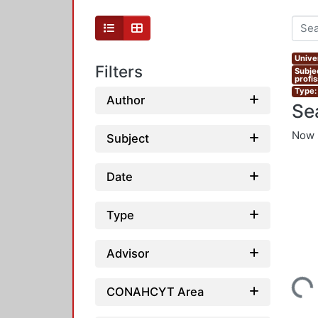
Unive
Filters
Subje
profi
Type:
Author
Se
Now 
Subject
Date
Type
Advisor
Loading...
CONAHCYT Area