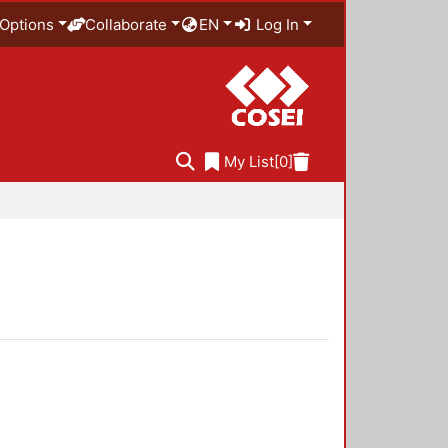
Options
Collaborate
EN
Log In
My List
[0]