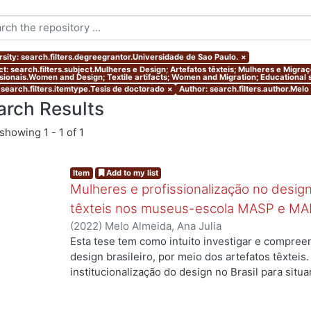
rsity: search.filters.degreegrantor.Universidade de Sao Paulo.
×
ct: search.filters.subject.Mulheres e Design; Artefatos têxteis; Mulheres e Migr
ssionais.Women and Design; Textile artifacts; Women and Migration; Educational s
 search.filters.itemtype.Tesis de doctorado
×
Author: search.filters.author.Melo
arch Results
showing
1 - 1 of 1
Item
Add to my list
Mulheres e profissionalização no design:
têxteis nos museus-escola MASP e MA
(
2022
)
Melo Almeida, Ana Julia
Esta tese tem como intuito investigar e compree
design brasileiro, por meio dos artefatos têxteis.
institucionalização do design no Brasil para situ
profissionais que atuaram no campo, mas ainda a
designers com formação superior na área. Duas 