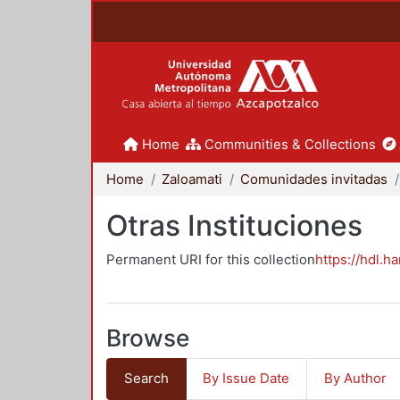
Home
Communities & Collections
Home
Zaloamati
Comunidades invitadas
Otras Instituciones
Permanent URI for this collection
https://hdl.h
Browse
Search
By Issue Date
By Author