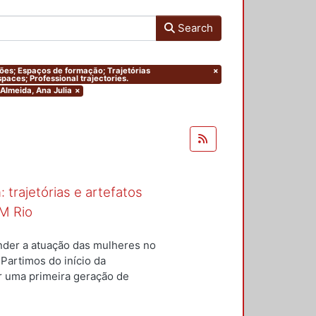
Search
ações; Espaços de formação; Trajetórias
×
paces; Professional trajectories.
 Almeida, Ana Julia
×
 trajetórias e artefatos
M Rio
nder a atuação das mulheres no
 Partimos do início da
ar uma primeira geração de
nterior a um conjunto de
questões centrais conduziram