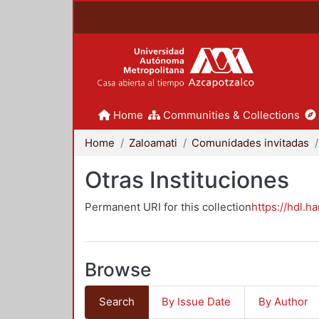
Home
Communities & Collections
Home
Zaloamati
Comunidades invitadas
Otras Instituciones
Permanent URI for this collection
https://hdl.h
Browse
Search
By Issue Date
By Author