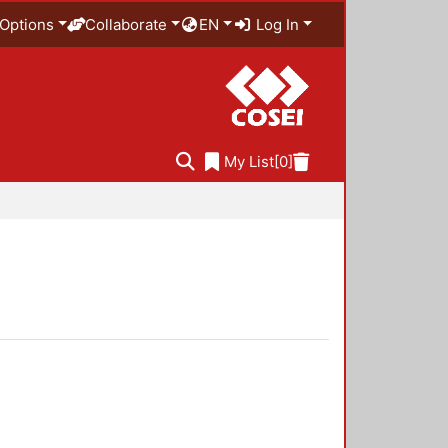
Options
Collaborate
EN
Log In
My List
[0]