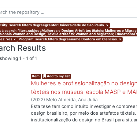
rsity: search.filters.degreegrantor.Universidade de Sao Paulo.
×
ct: search.filters.subject.Mulheres e Design; Artefatos têxteis; Mulheres e Migr
ssionais.Women and Design; Textile artifacts; Women and Migration; Educational s
les: Yes
×
Program: search.filters.degreename.Doutora em Ciencias.
×
arch Results
showing
1 - 1 of 1
Item
Add to my list
Mulheres e profissionalização no design:
têxteis nos museus-escola MASP e MA
(
2022
)
Melo Almeida, Ana Julia
Esta tese tem como intuito investigar e compree
g...
design brasileiro, por meio dos artefatos têxteis.
institucionalização do design no Brasil para situ
profissionais que atuaram no campo, mas ainda a
designers com formação superior na área. Duas 