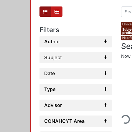
Unive
Filters
Subje
profi
Has fi
Author
Se
Now 
Subject
Date
Type
Advisor
Loadin
CONAHCYT Area