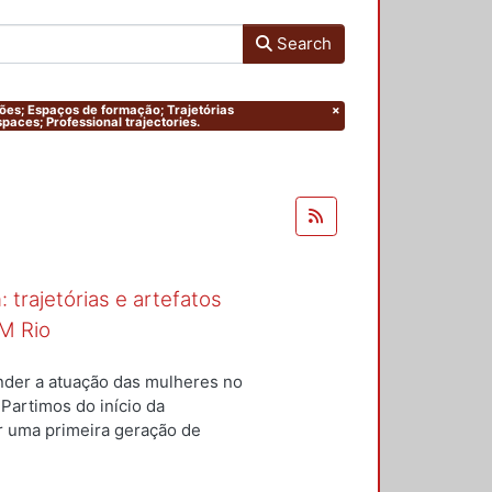
Search
ações; Espaços de formação; Trajetórias
×
paces; Professional trajectories.
 trajetórias e artefatos
M Rio
nder a atuação das mulheres no
 Partimos do início da
ar uma primeira geração de
nterior a um conjunto de
questões centrais conduziram