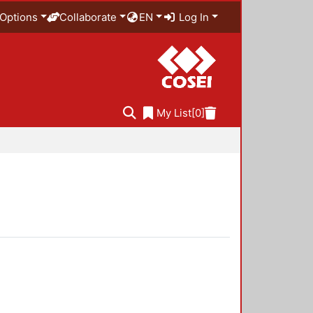
Options
Collaborate
EN
Log In
My List
[0]