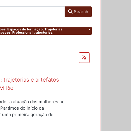
Search
ações; Espaços de formação; Trajetórias
×
paces; Professional trajectories.
 trajetórias e artefatos
M Rio
nder a atuação das mulheres no
 Partimos do início da
ar uma primeira geração de
nterior a um conjunto de
questões centrais conduziram