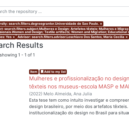
rsity: search.filters.degreegrantor.Universidade de Sao Paulo.
×
ct: search.filters.subject.Mulheres e Design; Artefatos têxteis; Mulheres e Migr
ssionais.Women and Design; Textile artifacts; Women and Migration; Educational s
les: Yes
×
Advisor: search.filters.advisor.Loschiavo Dos Santos, Maria Cecilia
×
arch Results
showing
1 - 1 of 1
Item
Add to my list
Mulheres e profissionalização no design:
têxteis nos museus-escola MASP e MA
(
2022
)
Melo Almeida, Ana Julia
Esta tese tem como intuito investigar e compree
design brasileiro, por meio dos artefatos têxteis.
institucionalização do design no Brasil para situ
profissionais que atuaram no campo, mas ainda a
designers com formação superior na área. Duas 