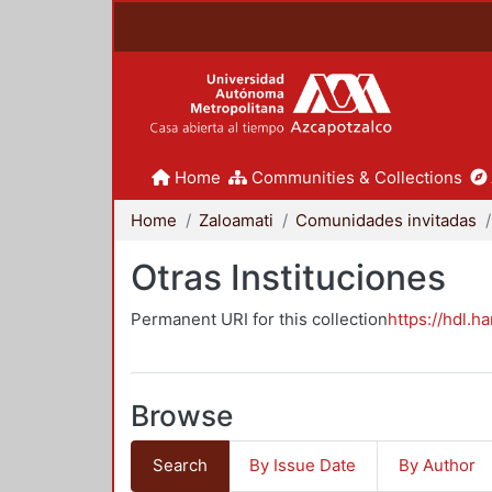
Home
Communities & Collections
Home
Zaloamati
Comunidades invitadas
Otras Instituciones
Permanent URI for this collection
https://hdl.h
Browse
Search
By Issue Date
By Author