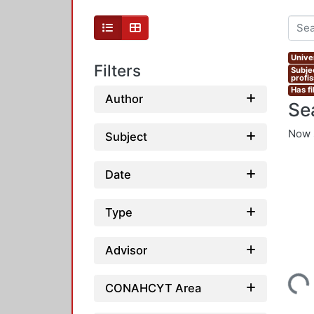
Unive
Filters
Subje
profi
Has fi
Author
Se
Now 
Subject
Date
Type
Advisor
Loading...
CONAHCYT Area