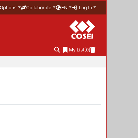
Options
Collaborate
EN
Log In
My List
[0]