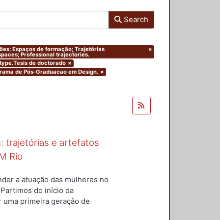
Search
ações; Espaços de formação; Trajetórias
×
paces; Professional trajectories.
mtype.Tesis de doctorado
×
ograma de Pós-Graduacao em Design.
×
 trajetórias e artefatos
M Rio
nder a atuação das mulheres no
 Partimos do início da
ar uma primeira geração de
nterior a um conjunto de