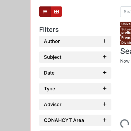
Unive
Filters
Subje
profi
Progr
Author
Divis
Se
Subject
Now 
Date
Type
Advisor
Loading...
CONAHCYT Area