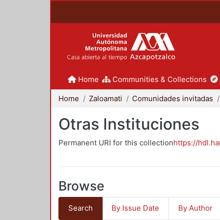
Home
Communities & Collections
Home
Zaloamati
Comunidades invitadas
Otras Instituciones
Permanent URI for this collection
https://hdl.h
Browse
Search
By Issue Date
By Author