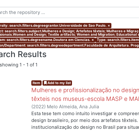
rsity: search.filters.degreegrantor.Universidade de Sao Paulo.
×
ct: search.filters.subject.Mulheres e Design; Artefatos têxteis; Mulheres e Migr
ssionais.Women and Design; Textile artifacts; Women and Migration; Educational s
am: search.filters.degreename.Doutora em Ciencias.
×
Type: search.filters.ite
ion/Department: search.filters.degreedepartment.Faculdade de Arquitetura. Pr
arch Results
showing
1 - 1 of 1
Item
Add to my list
Mulheres e profissionalização no design:
têxteis nos museus-escola MASP e MA
(
2022
)
Melo Almeida, Ana Julia
Esta tese tem como intuito investigar e compree
design brasileiro, por meio dos artefatos têxteis.
institucionalização do design no Brasil para situ
profissionais que atuaram no campo, mas ainda a