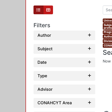
Unive
Filters
Subje
profi
Progr
Author
Autho
Divis
CONAH
Subject
Se
Now 
Date
Type
Advisor
CONAHCYT Area