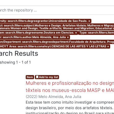
rsity: search.filters.degreegrantor.Universidade de Sao Paulo.
×
ct: search.filters.subject.Mulheres e Design; Artefatos têxteis; Mulheres e Migr
ssionais.Women and Design; Textile artifacts; Women and Migration; Educational s
am: search.filters.degreename.Doutora em Ciencias.
×
Type: search.filters.ite
r: search.filters.author.Melo Almeida, Ana Julia
×
ion/Department: search.filters.degreedepartment.Faculdade de Arquitetura. Pr
CYT Area: search.filters.conahcyt.CIENCIAS DE LAS ARTES Y LAS LETRAS
×
arch Results
showing
1 - 1 of 1
Item
Add to my list
Mulheres e profissionalização no design:
têxteis nos museus-escola MASP e MA
(
2022
)
Melo Almeida, Ana Julia
Esta tese tem como intuito investigar e compree
design brasileiro, por meio dos artefatos têxteis.
institucionalização do design no Brasil para situ