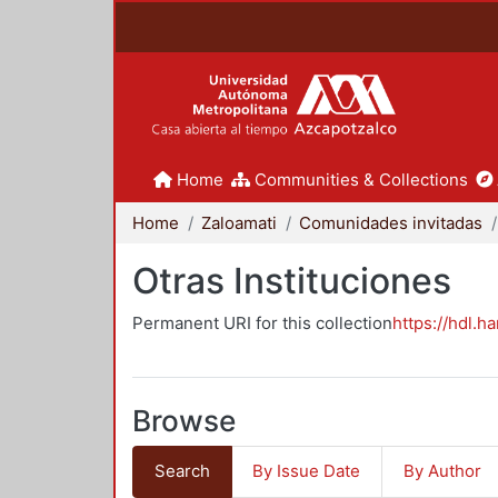
Home
Communities & Collections
Home
Zaloamati
Comunidades invitadas
Otras Instituciones
Permanent URI for this collection
https://hdl.h
Browse
Search
By Issue Date
By Author