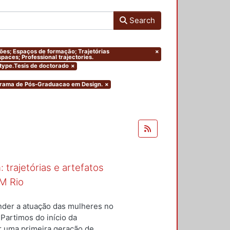
Search
ações; Espaços de formação; Trajetórias
×
paces; Professional trajectories.
mtype.Tesis de doctorado
×
ograma de Pós-Graduacao em Design.
×
 trajetórias e artefatos
M Rio
nder a atuação das mulheres no
 Partimos do início da
ar uma primeira geração de