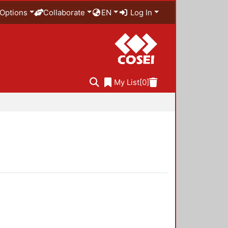
Options
Collaborate
EN
Log In
My List
[0]