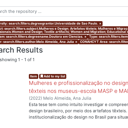
rsity: search.filters.degreegrantor.Universidade de Sao Paulo.
×
ct: search.filters.subject.Mulheres e Design; Artefatos têxteis; Mulheres e Migr
ssionais.Women and Design; Textile artifacts; Women and Migration; Educational s
am: search.filters.degreename.Doutora em Ciencias.
×
Type: search.filters.ite
r: search.filters.author.Melo Almeida, Ana Julia
×
CONAHCYT Area: search.filte
arch Results
showing
1 - 1 of 1
Item
Add to my list
Mulheres e profissionalização no design:
têxteis nos museus-escola MASP e MA
(
2022
)
Melo Almeida, Ana Julia
Esta tese tem como intuito investigar e compree
design brasileiro, por meio dos artefatos têxteis.
institucionalização do design no Brasil para situ
profissionais que atuaram no campo, mas ainda a