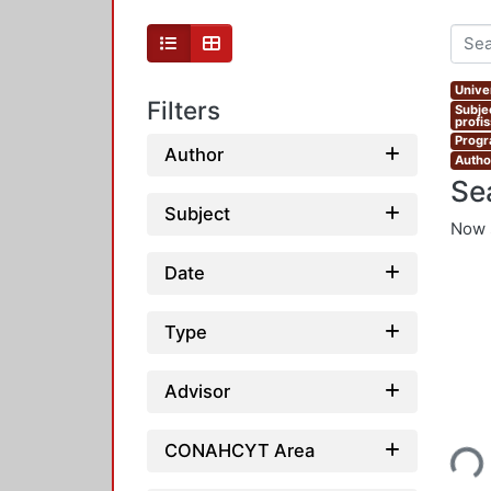
Unive
Filters
Subje
profi
Progr
Author
Autho
Se
Subject
Now 
Date
Type
Advisor
Loading...
CONAHCYT Area