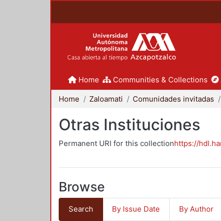
Home
Communities & Collections
Home
Zaloamati
Comunidades invitadas
Otras Instituciones
Permanent URI for this collection
https://hdl.h
Browse
Search
By Issue Date
By Author