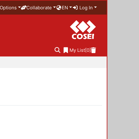
Options
Collaborate
EN
Log In
My List
[0]