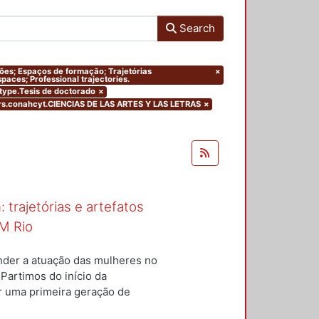
Search
ações; Espaços de formação; Trajetórias
×
paces; Professional trajectories.
mtype.Tesis de doctorado
×
rs.conahcyt.CIENCIAS DE LAS ARTES Y LAS LETRAS
×
 trajetórias e artefatos
M Rio
nder a atuação das mulheres no
 Partimos do início da
ar uma primeira geração de
nterior a um conjunto de