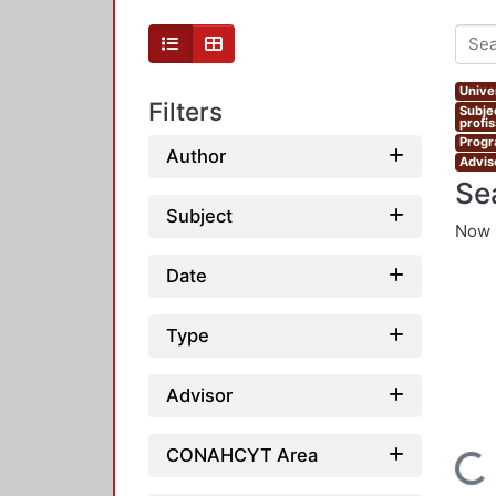
Unive
Filters
Subje
profi
Progr
Author
Advis
Se
Subject
Now 
Date
Type
Advisor
CONAHCYT Area
Loading...