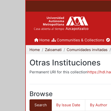
Home
Communities & Collections
Home
Zaloamati
Comunidades invitadas
Otras Instituciones
Permanent URI for this collection
https://hdl.h
Browse
Search
By Issue Date
By Author