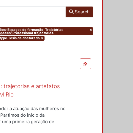
Search
ações; Espaços de formação; Trajetórias
×
paces; Professional trajectories.
mtype.Tesis de doctorado
×
 trajetórias e artefatos
M Rio
nder a atuação das mulheres no
 Partimos do início da
ar uma primeira geração de
nterior a um conjunto de