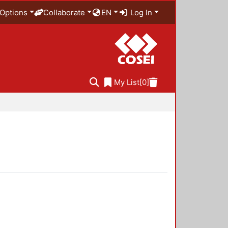
Options
Collaborate
EN
Log In
My List
[0]