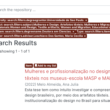
rsity: search.filters.degreegrantor.Universidade de Sao Paulo.
×
ct: search.filters.subject.Mulheres e Design; Artefatos têxteis; Mulheres e Migr
ssionais.Women and Design; Textile artifacts; Women and Migration; Educational s
am: search.filters.degreename.Doutora em Ciencias.
×
Type: search.filters.ite
or: search.filters.advisor.Loschiavo Dos Santos, Maria Cecilia
×
arch Results
showing
1 - 1 of 1
Item
Add to my list
Mulheres e profissionalização no design:
têxteis nos museus-escola MASP e MA
(
2022
)
Melo Almeida, Ana Julia
Esta tese tem como intuito investigar e compree
design brasileiro, por meio dos artefatos têxteis.
institucionalização do design no Brasil para situ
profissionais que atuaram no campo, mas ainda a