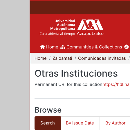
Home
Communities & Collections
Home
Zaloamati
Comunidades invitadas
Otras Instituciones
Permanent URI for this collection
https://hdl.h
Browse
Search
By Issue Date
By Author