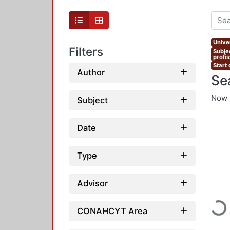
Unive
Filters
Subje
profi
Start
Author
Se
Now 
Subject
Date
Type
Advisor
Load
CONAHCYT Area