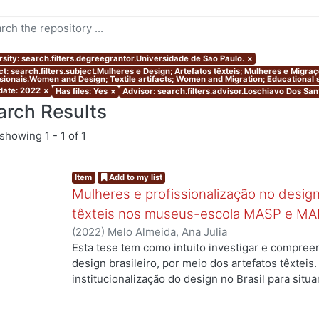
rsity: search.filters.degreegrantor.Universidade de Sao Paulo.
×
ct: search.filters.subject.Mulheres e Design; Artefatos têxteis; Mulheres e Migr
ssionais.Women and Design; Textile artifacts; Women and Migration; Educational s
 date: 2022
×
Has files: Yes
×
Advisor: search.filters.advisor.Loschiavo Dos San
arch Results
showing
1 - 1 of 1
Item
Add to my list
Mulheres e profissionalização no design:
têxteis nos museus-escola MASP e MA
(
2022
)
Melo Almeida, Ana Julia
Esta tese tem como intuito investigar e compree
design brasileiro, por meio dos artefatos têxteis.
institucionalização do design no Brasil para situ
ing...
profissionais que atuaram no campo, mas ainda a
designers com formação superior na área. Duas 