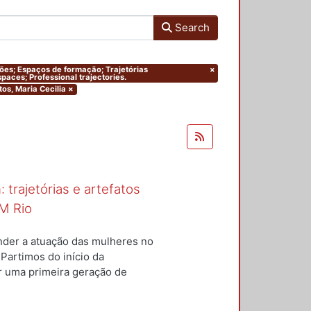
Search
ações; Espaços de formação; Trajetórias
×
paces; Professional trajectories.
tos, Maria Cecilia
×
 trajetórias e artefatos
M Rio
nder a atuação das mulheres no
 Partimos do início da
ar uma primeira geração de
nterior a um conjunto de
questões centrais conduziram