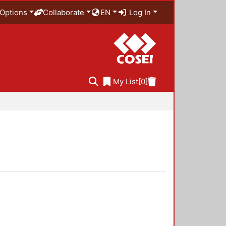
Options
Collaborate
EN
Log In
My List
[0]