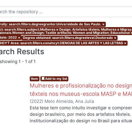
rsity: search.filters.degreegrantor.Universidade de Sao Paulo.
×
ct: search.filters.subject.Mulheres e Design; Artefatos têxteis; Mulheres e Migr
ssionais.Women and Design; Textile artifacts; Women and Migration; Educational s
 date: 2022
×
Degree obtained: search.filters.degreelevel.Doutorado
×
CYT Area: search.filters.conahcyt.CIENCIAS DE LAS ARTES Y LAS LETRAS
×
arch Results
showing
1 - 1 of 1
Item
Add to my list
Mulheres e profissionalização no design:
têxteis nos museus-escola MASP e MA
(
2022
)
Melo Almeida, Ana Julia
Esta tese tem como intuito investigar e compree
design brasileiro, por meio dos artefatos têxteis.
institucionalização do design no Brasil para situ
ng...
profissionais que atuaram no campo, mas ainda a