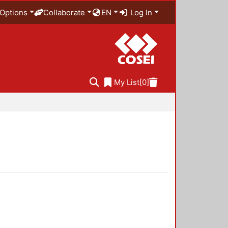
Options
Collaborate
EN
Log In
My List
[0]