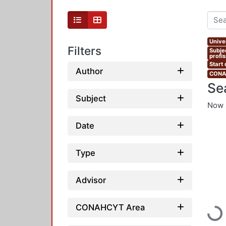
Unive
Filters
Subje
profi
Start
Author
CONAH
Se
Subject
Now 
Date
Type
Advisor
CONAHCYT Area
Loadi