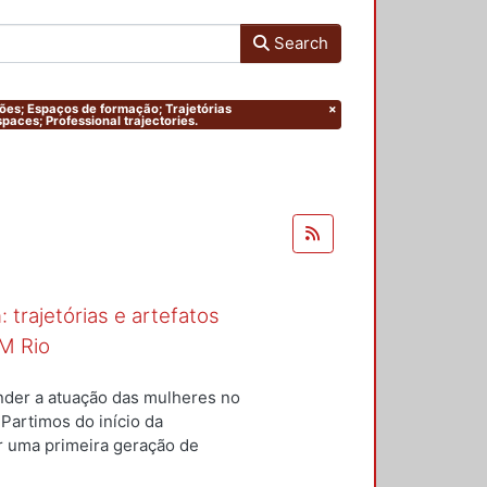
Search
ações; Espaços de formação; Trajetórias
×
paces; Professional trajectories.
 trajetórias e artefatos
M Rio
nder a atuação das mulheres no
 Partimos do início da
ar uma primeira geração de
nterior a um conjunto de