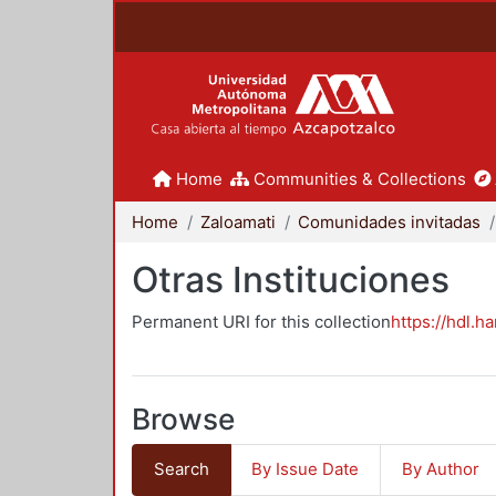
Home
Communities & Collections
Home
Zaloamati
Comunidades invitadas
Otras Instituciones
Permanent URI for this collection
https://hdl.h
Browse
Search
By Issue Date
By Author