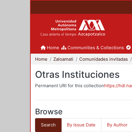
Home
Communities & Collections
Home
Zaloamati
Comunidades invitadas
Otras Instituciones
Permanent URI for this collection
https://hdl.h
Browse
Search
By Issue Date
By Author