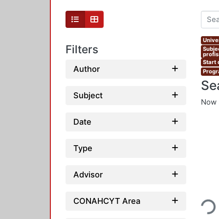
Unive
Filters
Subje
profi
Start
Author
Progr
Se
Subject
Now 
Date
Type
Advisor
Loading
CONAHCYT Area