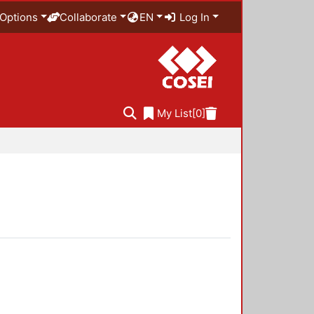
Options
Collaborate
EN
Log In
My List
[0]