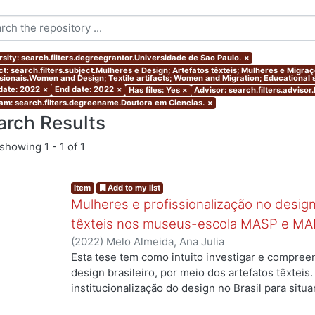
rsity: search.filters.degreegrantor.Universidade de Sao Paulo.
×
ct: search.filters.subject.Mulheres e Design; Artefatos têxteis; Mulheres e Migr
ssionais.Women and Design; Textile artifacts; Women and Migration; Educational s
 date: 2022
×
End date: 2022
×
Has files: Yes
×
Advisor: search.filters.advisor
am: search.filters.degreename.Doutora em Ciencias.
×
arch Results
showing
1 - 1 of 1
Item
Add to my list
Mulheres e profissionalização no design:
têxteis nos museus-escola MASP e MA
(
2022
)
Melo Almeida, Ana Julia
Esta tese tem como intuito investigar e compree
...
design brasileiro, por meio dos artefatos têxteis.
institucionalização do design no Brasil para situ
profissionais que atuaram no campo, mas ainda a