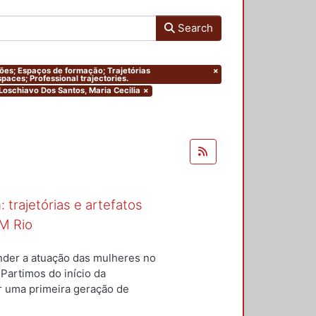
Search
ações; Espaços de formação; Trajetórias
×
paces; Professional trajectories.
.Loschiavo Dos Santos, Maria Cecilia
×
 trajetórias e artefatos
M Rio
nder a atuação das mulheres no
 Partimos do início da
ar uma primeira geração de
nterior a um conjunto de