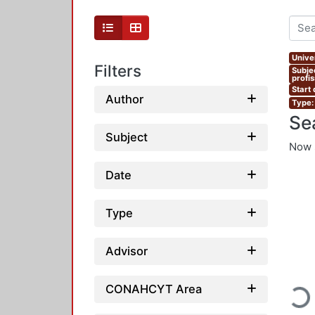
Unive
Filters
Subje
profi
Start
Author
Type:
Se
Subject
Now 
Date
Type
Advisor
Loadi
CONAHCYT Area