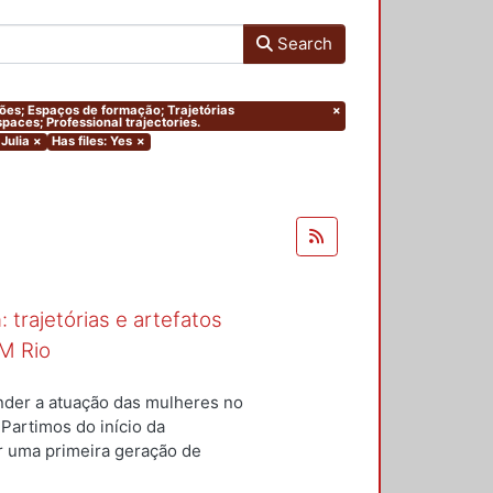
Search
ações; Espaços de formação; Trajetórias
×
paces; Professional trajectories.
Julia
×
Has files: Yes
×
 trajetórias e artefatos
M Rio
nder a atuação das mulheres no
 Partimos do início da
ar uma primeira geração de
nterior a um conjunto de