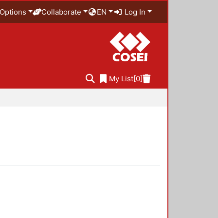
Options
Collaborate
EN
Log In
My List
[0]