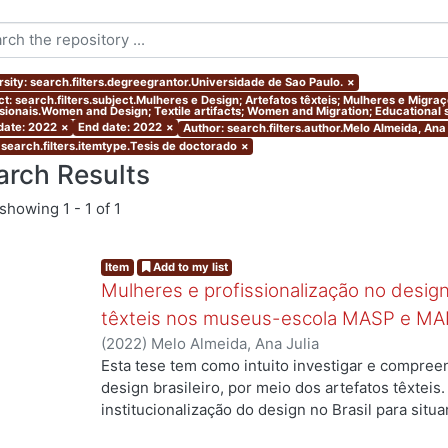
rsity: search.filters.degreegrantor.Universidade de Sao Paulo.
×
ct: search.filters.subject.Mulheres e Design; Artefatos têxteis; Mulheres e Migr
ssionais.Women and Design; Textile artifacts; Women and Migration; Educational s
 date: 2022
×
End date: 2022
×
Author: search.filters.author.Melo Almeida, Ana 
 search.filters.itemtype.Tesis de doctorado
×
arch Results
showing
1 - 1 of 1
Item
Add to my list
Mulheres e profissionalização no design:
têxteis nos museus-escola MASP e MA
(
2022
)
Melo Almeida, Ana Julia
Esta tese tem como intuito investigar e compree
design brasileiro, por meio dos artefatos têxteis.
ng...
institucionalização do design no Brasil para situ
profissionais que atuaram no campo, mas ainda a