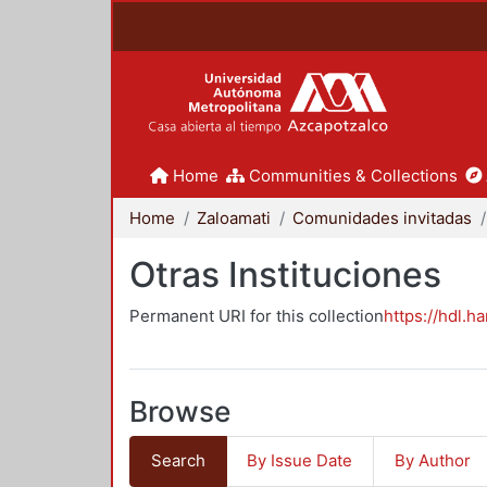
Home
Communities & Collections
Home
Zaloamati
Comunidades invitadas
Otras Instituciones
Permanent URI for this collection
https://hdl.h
Browse
Search
By Issue Date
By Author